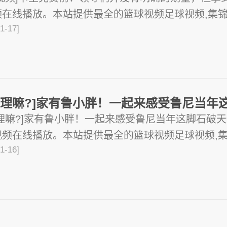
频在线播放。本站提供最全的篮球视频足球视频,集锦
1-17]
道理嘛?]家有鲁小胖！一起来感受鲁尼当年
理嘛?]家有鲁小胖！一起来感受鲁尼当年这脚石破天
视频在线播放。本站提供最全的篮球视频足球视频,集
1-16]