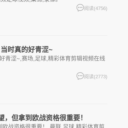
阅读(4756)
，当时真的好青涩~
青涩~,赛场,足球,精彩体育剪辑视频在线
阅读(2773)
期望，但拿到欧战资格很重要！
欧战资格很重要！,曼联,足球,精彩体育剪