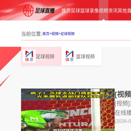
首页
足球
篮球
录像
视频
资讯
其他
当前位置:
>
>
首页
视频
足球视频
足球视频
篮球视频
[视
[视频
在线
[2026-0