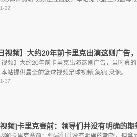
1-22]
日视频】大约20年前卡里克出演这则广告
视频】大约20年前卡里克出演这则广告，当时真的好
。本站提供最全的篮球视频足球视频,集锦,录像。
1-17]
日视频]卡里克赛前：领导们并没有明确的
视频]卡里克赛前：领导们并没有明确的期望，但拿到