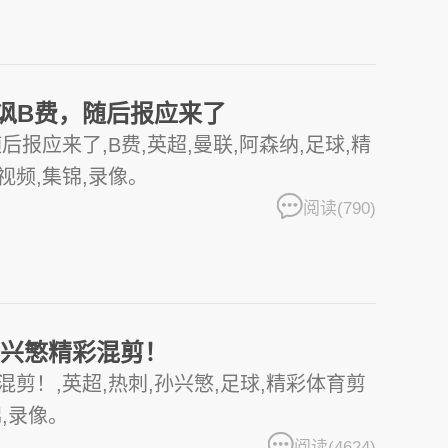
讽B费，随后报应来了
应来了,B费,英超,曼联,阿森纳,足球,精
频,集锦,录像。
阅读(790)
兴慜精彩混剪！
！,英超,热刺,孙兴慜,足球,精彩体育剪
,录像。
阅读(4624)