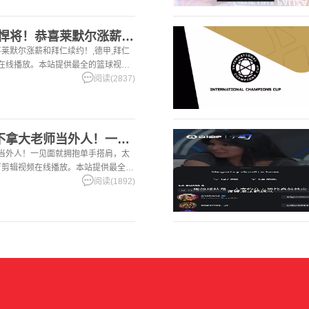
【推荐】骁勇善战的悍将！恭喜莱默尔涨薪和拜仁续约！
莱默尔涨薪和拜仁续约！,德甲,拜仁
频在线播放。本站提供最全的篮球视频
阅读(2837)
[推荐]赖斯你小子真不拿大老师当外人！一见面就拥抱单手搭肩，
师当外人！一见面就拥抱单手搭肩，太
体育剪辑视频在线播放。本站提供最全的
阅读(1892)