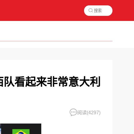

巴西队看起来非常意大利
阅读(
4297)