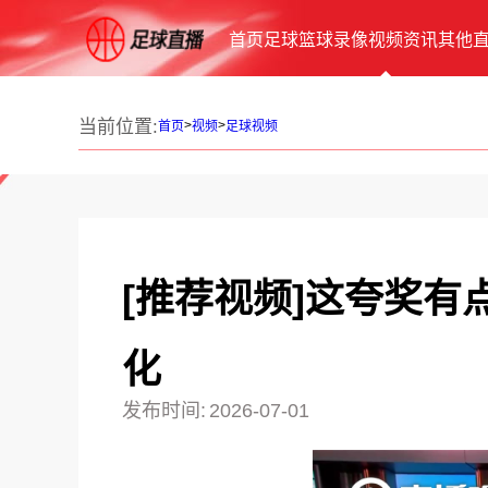
首页
足球
篮球
录像
视频
资讯
其他
当前位置:
>
>
首页
视频
足球视频
[推荐视频]这夸奖有
化
发布时间:
2026-07-01