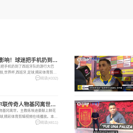
【体育视频】珍贵的影响！球迷把手机扔到了西班牙队的游行大巴上
迷把手机扔到了西班牙队的游行大巴
技,世界杯,西班牙,足球,精彩体育剪辑
篮球视频足球视频,集锦,录像。
阅读(4332)
[你怎么看？]纽卡斯尔联传奇人物基冈离世，主教练埃迪豪献上鲜
人物基冈离世，主教练埃迪豪献上鲜花
足球,精彩体育剪辑视频在线播放。本站
集锦,录像。
阅读(4811)