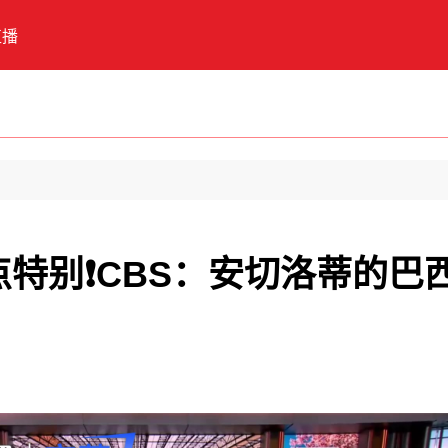
直播
点特别❗️CBS：安切洛蒂的