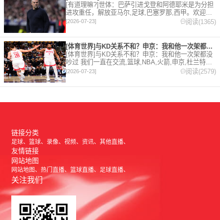
[有道理嘛?]世体：巴萨引进戈登和阿德耶米是为分担
进攻重任，解放亚马尔,足球,巴塞罗那,西甲。欢迎收
藏本站，24小时为你更新最新的足球，篮球体育资
阅读(1365)
[2026-07-23]
讯。
[体育世界]与KD关系不和？申京：我和他一次架都没吵过 我们
[体育世界]与KD关系不和？申京：我和他一次架都没
吵过 我们一直在交流,篮球,NBA,火箭,申京,杜兰特。
欢迎收藏本站，24小时为你更新最新的足球，篮球体
阅读(2579)
[2026-07-23]
育资讯。
链接分类
足球
篮球
录像
视频
资讯
其他直播
友情链接
网站地图
网站地图
热门直播
篮球直播
足球直播
关注我们