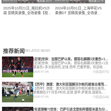
2025-10-21 12:00:00
2024-10-01 08:00:00
播放量:2574
播放量:2774
2025年10月21日_拖拉机VS沙
2024年10月01日_上海申花VS
迦 亚精英录像_全场录像【视频
柔佛DT 亚精英录像_全场录像
集锦】
【高清回放】
推荐新闻
RELATED NEWS
[足球]世体：加盟巴萨以来，德容右脚踝3次重伤+1次膝盖伤+
[足球]世体：加盟巴萨以来，德容右脚踝3次重伤+1次
膝盖伤+多次肌肉伤,足球,西甲,巴塞罗那。欢迎收藏
本站，24小时为你更新最新的足球，篮球体育资讯。
阅读(875)
[2026-07-24]
【西甲】澳媒：澳大利亚国脚沃尔帕托被查出毒驾，禁赛期在3个月
【西甲】澳媒：澳大利亚国脚沃尔帕托被查出毒驾，
禁赛期在3个月至4年间,足球,意甲,萨索洛,国家队,澳
大利亚,英超,西甲,德甲,法甲,五洲。欢迎收藏本站，
阅读(548)
[2026-07-24]
24小时为你更新最新的足球，篮球体育资讯。
[有道理嘛?]世体：巴萨引进戈登和阿德耶米是为分担进攻重任，