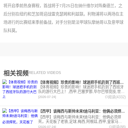
将开启季前热身赛程，首战将于7月25日在纳什维尔对阵桑德兰，之
后分别在纽约和芝加哥迎战雷克瑟姆和利兹联。利物浦将以两场在主
场进行的比赛结束季前备战，对手分别是法甲球队摩纳哥以及意甲球
队科莫。
相关视频
RELATED VIDEOS
【体育视频】珍贵的影响！球迷把手机扔到了西班牙队的游行大巴上
【体育视频】珍贵的影响！球迷把手机扔到了西班牙
队的游行大巴上！,西甲,巴塞罗那,毕尔巴鄂竞技,世界
杯,西班牙,足球,精彩体育剪辑视频在线播放。本站提
阅读(4332)
[2026-07-24]
供最全的篮球视频足球视频,集锦,录像。
【西甲】谈梅西与斯帅未来❗️迪马利亚：他俩必须焊死，天花板了
【西甲】谈梅西与斯帅未来❗️迪马利亚：他俩必须焊
死，天花板了老铁,足球,梅西,阿根廷,西甲,皇家马德
里,迈阿密国际,Z原创,精彩体育剪辑视频在线播放。
阅读(88)
[2026-07-24]