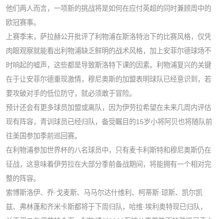
他们两人而言，一项新的挑战将是如何在应付英超的同时兼顾周中的
欧冠赛事。
上赛季末，萨拉赫公开批评了利物浦在斯洛特治下的比赛风格，仅凭
肉眼观察就能看出利物浦缺乏鲜明的战术风格，加上安菲尔德球场不
时响起的嘘声，这些都是导致斯洛特下课的因素。
利物浦复兴的关键
在于让安菲尔德重现激情，穆尼奥斯的加盟表明球队已经意识到，若
要攻破对手的低位防守，就必须敢于冒险。
预计还会有更多球员加盟或离队，因为伊劳拉希望在未来几周内评估
现有阵容，青训球员已经归队，
备受瞩目的15岁小将阿贝也将随队前
往美国参加季前巡回赛。
在利物浦参加世界杯的八名球员中，只有麦卡利斯特和穆尼奥斯仍在
征战，这意味着伊劳拉在大部分季前备战期间，将能拥有一个相对完
整的阵容。
索博斯洛伊、乔·戈麦斯、马马尔达什维利、柯蒂斯·琼斯、凯尔凯
兹、弗林蓬和齐米卡斯都将于下周归队，哈维·埃利奥特现已归队，