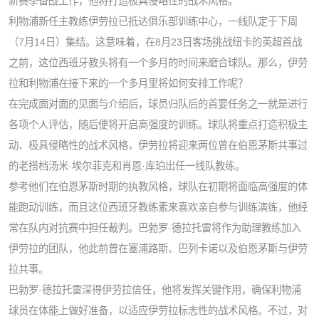
新赛季备战工作，他将打造极具侵略性的战术风格。
利物浦新任主教练伊劳拉已抵达俱乐部训练中心，一线队定于下周
（7月14日）集结。这意味着，在8月23日客场挑战纽卡的英超首战
之前，这位西班牙教头将有一个多月的时间来磨合球队。那么，伊劳
拉和利物浦在接下来的一个多月里将如何安排工作呢？
在完成面对面的见面与介绍后，球员归队后的首要任务之一就是进行
各项个人评估，随后便将开启高强度的训练。
球队将重点打造积极主
动、极具侵略性的战术风格
，伊劳拉将迎来两位曾在伯恩茅斯共事过
的老搭档汤米·埃尔菲克和肖恩·库珀出任一线队教练。
参考他们在伯恩茅斯时期的执教风格，球队在初期将面临高强度的体
能跑动训练，而且这位西班牙教练素来喜欢亲自参与训练演练，他经
常在队内对抗赛中担任裁判。巴勃罗·德拉托雷将作为助理教练加入
伊劳拉的团队，他此前曾在塞浦路斯、巴列卡诺以及伯恩茅斯与伊劳
拉共事。
巴勃罗·德拉托雷深得伊劳拉信任，他将发挥关键作用，确保利物浦
球员在体能上做好准备，以适应伊劳拉标志性的战术风格。
不过，对