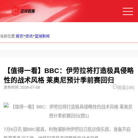
>
>
当前位置:
首页
资讯
篮球新闻
【值得一看】BBC：伊劳拉将打造极具侵略
性的战术风格 莱奥尼预计季前赛回归
发布时间:
2026-07-08
阅读(
198)
7月8日讯
据BBC报道，利物浦新帅伊劳拉已抵达俱乐部，准备开启