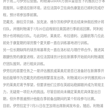
并于周二与伊劳拉会面。利物浦以6000万镑从雷恩签下的雅凯已于本
周报到，以便适应新环境，这位法国中卫在肩伤康复后已顺利完成疗
程，预计将参加季前赛。
范戴克、赫拉芬贝赫、加克波、维尔茨和伊萨克在结束休假后预计将
归队，并随利物浦于7月20日启程前往美国进行季前巡回赛，阿利松
预计也将稍后归队。与此同时，莱奥尼、布拉德利、远藤航等几位此
前处于康复期的球员整个夏天都一直在训练基地进行训练。
另一位长期缺阵的球员埃基蒂克一直在洛杉矶与理疗师合作，推进其
跟腱伤势的康复进程，这位法国球员计划在新赛季开始前向利物浦医
疗团队报到，进行相关训练。
伊劳拉的首要任务之一是评估雅凯或莱奥尼是否已准备好在新赛季开
始后能够作为范戴克的搭档频繁首发出场
，利物浦对20岁的雅凯和19
岁的莱奥尼寄予厚望，但要求他们立即在英超站稳脚跟并成为常规主
力，无疑是一项巨大的挑战。
尽管目前尚未确定莱奥尼具体复出日
期，但外界普遍预计他能在季前备战期间的某个阶段参与比赛。
目前，伊劳拉定于7月21日在芝加哥出席新闻发布会，随后，利物浦