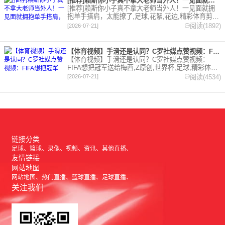
[推荐]赖斯你小子真不拿大老师当外人！一见面就拥抱单手搭肩，
[推荐]赖斯你小子真不拿大老师当外人！一见面就拥
抱单手搭肩，太能撩了,足球,花絮,花边,精彩体育剪辑
视频在线播放。本站提供最全的篮球视频足球视频,集
阅读(1892)
[2026-07-21]
锦,录像。
【体育视频】手滑还是认同？C罗社媒点赞视频：FIFA想把冠军
【体育视频】手滑还是认同？C罗社媒点赞视频：
FIFA想把冠军送给梅西,Z原创,世界杯,足球,精彩体育
剪辑视频在线播放。本站提供最全的篮球视频足球视
阅读(4534)
[2026-07-21]
频,集锦,录像。
链接分类
足球
篮球
录像
视频
资讯
其他直播
友情链接
网站地图
网站地图
热门直播
篮球直播
足球直播
关注我们