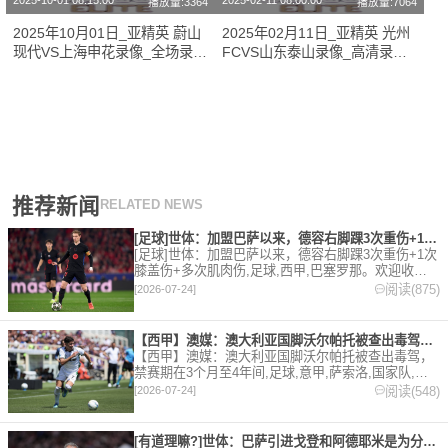
2025-10-01 08:15:00
2025-02-11 08:00:00
播放量:3364
播放量:7064
2025年10月01日_亚精英 蔚山
2025年02月11日_亚精英 光州
现代VS上海申花录像_全场录像
FCVS山东泰山录像_高清录像
【视频集锦】
【全场回放】
推荐新闻
RELATED NEWS
[足球]世体：加盟巴萨以来，德容右脚踝3次重伤+1次膝盖伤+
[足球]世体：加盟巴萨以来，德容右脚踝3次重伤+1次
膝盖伤+多次肌肉伤,足球,西甲,巴塞罗那。欢迎收藏
本站，24小时为你更新最新的足球，篮球体育资讯。
阅读(875)
[2026-07-24]
【西甲】澳媒：澳大利亚国脚沃尔帕托被查出毒驾，禁赛期在3个月
【西甲】澳媒：澳大利亚国脚沃尔帕托被查出毒驾，
禁赛期在3个月至4年间,足球,意甲,萨索洛,国家队,澳
大利亚,英超,西甲,德甲,法甲,五洲。欢迎收藏本站，
阅读(548)
[2026-07-24]
24小时为你更新最新的足球，篮球体育资讯。
[有道理嘛?]世体：巴萨引进戈登和阿德耶米是为分担进攻重任，