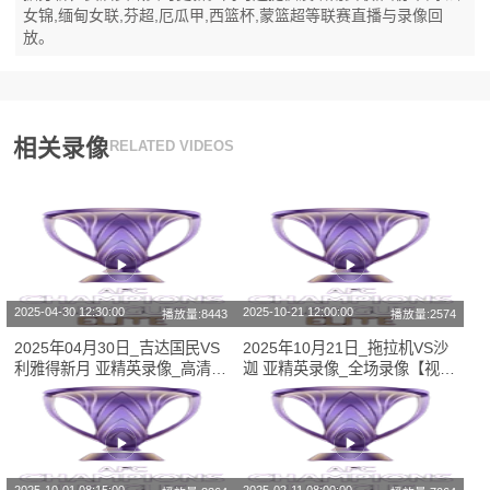
女锦,缅甸女联,芬超,厄瓜甲,西篮杯,蒙篮超等联赛直播与录像回
放。
相关录像
RELATED VIDEOS
2025-04-30 12:30:00
2025-10-21 12:00:00
播放量:8443
播放量:2574
2025年04月30日_吉达国民VS
2025年10月21日_拖拉机VS沙
利雅得新月 亚精英录像_高清录
迦 亚精英录像_全场录像【视频
像【全场回放】
集锦】