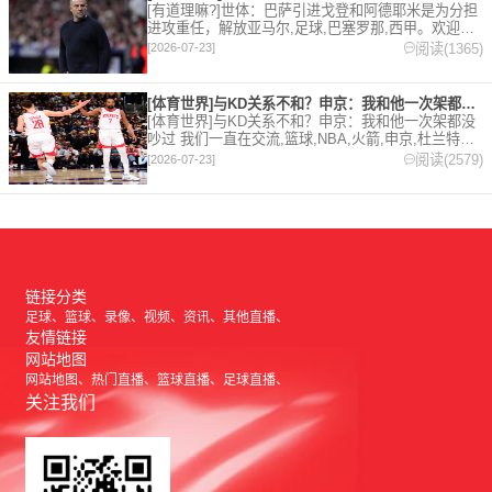
[有道理嘛?]世体：巴萨引进戈登和阿德耶米是为分担
进攻重任，解放亚马尔,足球,巴塞罗那,西甲。欢迎收
藏本站，24小时为你更新最新的足球，篮球体育资
阅读(1365)
[2026-07-23]
讯。
[体育世界]与KD关系不和？申京：我和他一次架都没吵过 我们
[体育世界]与KD关系不和？申京：我和他一次架都没
吵过 我们一直在交流,篮球,NBA,火箭,申京,杜兰特。
欢迎收藏本站，24小时为你更新最新的足球，篮球体
阅读(2579)
[2026-07-23]
育资讯。
链接分类
足球
篮球
录像
视频
资讯
其他直播
友情链接
网站地图
网站地图
热门直播
篮球直播
足球直播
关注我们