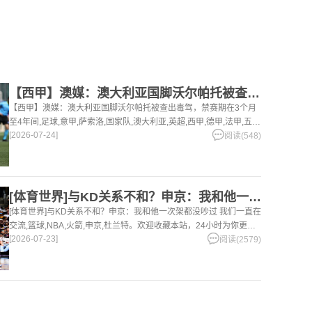
【西甲】澳媒：澳大利亚国脚沃尔帕托被查出毒驾，禁赛期在3个月
【西甲】澳媒：澳大利亚国脚沃尔帕托被查出毒驾，禁赛期在3个月
至4年间,足球,意甲,萨索洛,国家队,澳大利亚,英超,西甲,德甲,法甲,五
[2026-07-24]
洲。欢迎收藏本站，24小时为你更新最新的足球，篮球体育资讯。
阅读(548)
[体育世界]与KD关系不和？申京：我和他一次架都没吵过 我们
[体育世界]与KD关系不和？申京：我和他一次架都没吵过 我们一直在
交流,篮球,NBA,火箭,申京,杜兰特。欢迎收藏本站，24小时为你更新
[2026-07-23]
最新的足球，篮球体育资讯。
阅读(2579)