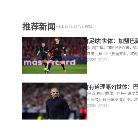
推荐新闻
RELATED NEWS
[足球]世体：加盟巴萨以来，德
肉伤,足球,西甲,巴塞罗那。欢
[2026-07-24]
球，篮球体育资讯。
[有道理嘛?]世体：巴萨引进
亚马尔,足球,巴塞罗那,西甲。
[2026-07-23]
足球，篮球体育资讯。