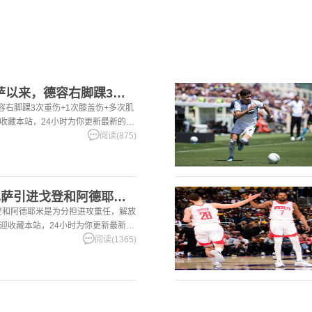
[足球]世体：加盟巴萨以来，德容右脚踝3次重伤+1次膝盖伤+
容右脚踝3次重伤+1次膝盖伤+多次肌
迎收藏本站，24小时为你更新最新的足
阅读(875)
[有道理嘛?]世体：巴萨引进戈登和阿德耶米是为分担进攻重任，
戈登和阿德耶米是为分担进攻重任，解放
欢迎收藏本站，24小时为你更新最新的
阅读(1365)