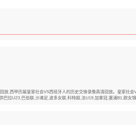
像高清回放,西甲历届皇家社会VS西班牙人的历史交锋录像高清回放。皇家社
U23,巴伯联,沙滩足,波多女联,科特超,法U19,加拿冠,塞浦B1,欧女