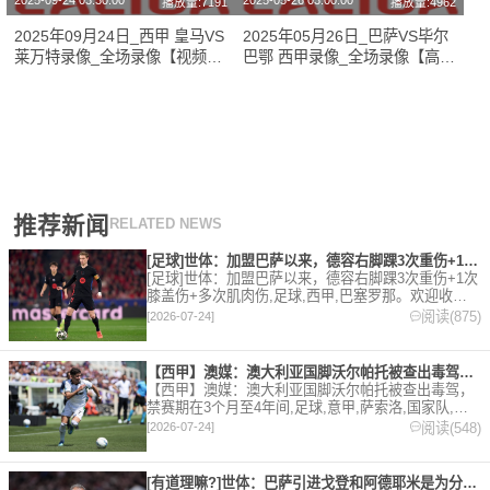
2025-09-24 03:30:00
2025-05-26 03:00:00
播放量:7191
播放量:4962
2025年09月24日_西甲 皇马VS
2025年05月26日_巴萨VS毕尔
莱万特录像_全场录像【视频集
巴鄂 西甲录像_全场录像【高清
锦】
回放】
推荐新闻
RELATED NEWS
[足球]世体：加盟巴萨以来，德容右脚踝3次重伤+1次膝盖伤+
[足球]世体：加盟巴萨以来，德容右脚踝3次重伤+1次
膝盖伤+多次肌肉伤,足球,西甲,巴塞罗那。欢迎收藏
本站，24小时为你更新最新的足球，篮球体育资讯。
阅读(875)
[2026-07-24]
【西甲】澳媒：澳大利亚国脚沃尔帕托被查出毒驾，禁赛期在3个月
【西甲】澳媒：澳大利亚国脚沃尔帕托被查出毒驾，
禁赛期在3个月至4年间,足球,意甲,萨索洛,国家队,澳
大利亚,英超,西甲,德甲,法甲,五洲。欢迎收藏本站，
阅读(548)
[2026-07-24]
24小时为你更新最新的足球，篮球体育资讯。
[有道理嘛?]世体：巴萨引进戈登和阿德耶米是为分担进攻重任，