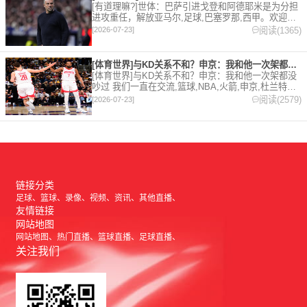
[有道理嘛?]世体：巴萨引进戈登和阿德耶米是为分担
进攻重任，解放亚马尔,足球,巴塞罗那,西甲。欢迎收
藏本站，24小时为你更新最新的足球，篮球体育资
阅读(1365)
[2026-07-23]
讯。
[体育世界]与KD关系不和？申京：我和他一次架都没吵过 我们
[体育世界]与KD关系不和？申京：我和他一次架都没
吵过 我们一直在交流,篮球,NBA,火箭,申京,杜兰特。
欢迎收藏本站，24小时为你更新最新的足球，篮球体
阅读(2579)
[2026-07-23]
育资讯。
链接分类
足球
篮球
录像
视频
资讯
其他直播
友情链接
网站地图
网站地图
热门直播
篮球直播
足球直播
关注我们