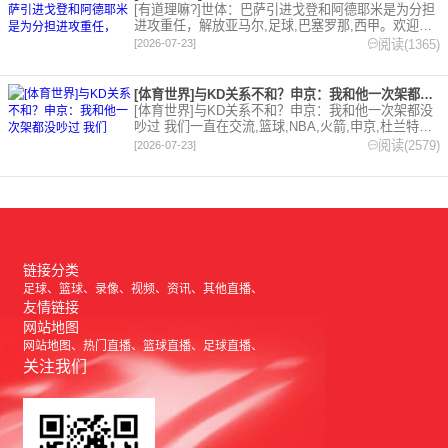
[有道理嘛?]世体：巴萨引进戈登和阿德耶米是为分担
进攻重任，解放亚马尔,足球,巴塞罗那,西甲。欢迎收
藏本站，24小时为你更新最新的足球，篮球体育资
阅读(1365)
[2026-07-23]
讯。
[体育世界]与KD关系不和？申京：我和他一次架都没吵过 我们
[体育世界]与KD关系不和？申京：我和他一次架都没
吵过 我们一直在交流,篮球,NBA,火箭,申京,杜兰特。
欢迎收藏本站，24小时为你更新最新的足球，篮球体
阅读(2579)
[2026-07-23]
育资讯。
链接分类
足球
篮球
录像
视频
资讯
其他直播
友情链接
网站地图
网站地图
热门直播
篮球直播
足球直播
关注我们