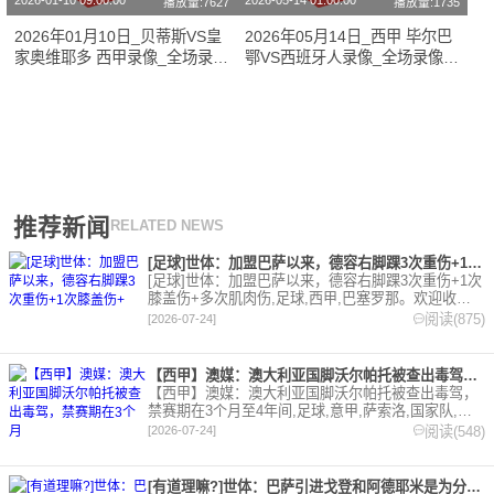
2026-01-10 09:00:00
2026-05-14 01:00:00
播放量:7627
播放量:1735
2026年01月10日_贝蒂斯VS皇
2026年05月14日_西甲 毕尔巴
家奥维耶多 西甲录像_全场录像
鄂VS西班牙人录像_全场录像
【全场回放】
【高清回放】
推荐新闻
RELATED NEWS
[足球]世体：加盟巴萨以来，德容右脚踝3次重伤+1次膝盖伤+
[足球]世体：加盟巴萨以来，德容右脚踝3次重伤+1次
膝盖伤+多次肌肉伤,足球,西甲,巴塞罗那。欢迎收藏
本站，24小时为你更新最新的足球，篮球体育资讯。
阅读(875)
[2026-07-24]
【西甲】澳媒：澳大利亚国脚沃尔帕托被查出毒驾，禁赛期在3个月
【西甲】澳媒：澳大利亚国脚沃尔帕托被查出毒驾，
禁赛期在3个月至4年间,足球,意甲,萨索洛,国家队,澳
大利亚,英超,西甲,德甲,法甲,五洲。欢迎收藏本站，
阅读(548)
[2026-07-24]
24小时为你更新最新的足球，篮球体育资讯。
[有道理嘛?]世体：巴萨引进戈登和阿德耶米是为分担进攻重任，