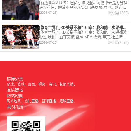
[有道理嘛?]世体：巴萨引进戈登和阿德耶米是为分担
进攻重任，解放亚马尔,足球,巴塞罗那,西甲。欢迎收
藏本站，24小时为你更新最新的足球，篮球体育资
阅读(1365)
[2026-07-23]
讯。
[体育世界]与KD关系不和？申京：我和他一次架都没吵过 我们
[体育世界]与KD关系不和？申京：我和他一次架都没
吵过 我们一直在交流,篮球,NBA,火箭,申京,杜兰特。
欢迎收藏本站，24小时为你更新最新的足球，篮球体
阅读(2579)
[2026-07-23]
育资讯。
链接分类
足球
篮球
录像
视频
资讯
其他直播
友情链接
网站地图
网站地图
热门直播
篮球直播
足球直播
关注我们