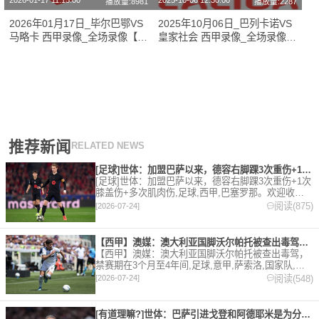
2026-01-17 11:15:00
2025-10-06 12:30:00
播放量:8981
播放量:2287
2026年01月17日_毕尔巴鄂VS
2025年10月06日_巴列卡诺VS
马略卡 西甲录像_全场录像【全
皇家社会 西甲录像_全场录像
场回放】
【全场回放】
推荐新闻
RELATED NEWS
[足球]世体：加盟巴萨以来，德容右脚踝3次重伤+1次膝盖伤+
[足球]世体：加盟巴萨以来，德容右脚踝3次重伤+1次
膝盖伤+多次肌肉伤,足球,西甲,巴塞罗那。欢迎收藏
本站，24小时为你更新最新的足球，篮球体育资讯。
阅读(875)
[2026-07-24]
【西甲】澳媒：澳大利亚国脚沃尔帕托被查出毒驾，禁赛期在3个月
【西甲】澳媒：澳大利亚国脚沃尔帕托被查出毒驾，
禁赛期在3个月至4年间,足球,意甲,萨索洛,国家队,澳
大利亚,英超,西甲,德甲,法甲,五洲。欢迎收藏本站，
阅读(548)
[2026-07-24]
24小时为你更新最新的足球，篮球体育资讯。
[有道理嘛?]世体：巴萨引进戈登和阿德耶米是为分担进攻重任，