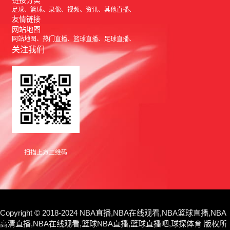
足球
篮球
录像
视频
资讯
其他直播
友情链接
网站地图
网站地图
热门直播
篮球直播
足球直播
关注我们
扫描上方二维码
Copyright © 2018-2024 NBA直播,NBA在线观看,NBA篮球直播,NBA
高清直播,NBA在线观看,篮球NBA直播,篮球直播吧,球探体育 版权所