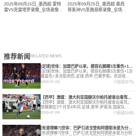
2025年09月15日_墨西超 蒙特
2025年09月25日_墨西超 墨西
雷VS克雷塔罗录像_全场录像
哥美洲VS圣路易斯录像_全场录
【全场回放】
像【高清回放】
推荐新闻
RELATED NEWS
[足球]世体：加盟巴萨以来，德容右脚踝3次重伤+1次膝盖伤+
[足球]世体：加盟巴萨以来，德容右脚踝3次重伤+1次
膝盖伤+多次肌肉伤,足球,西甲,巴塞罗那。欢迎收藏
本站，24小时为你更新最新的足球，篮球体育资讯。
阅读(875)
[2026-07-24]
【西甲】澳媒：澳大利亚国脚沃尔帕托被查出毒驾，禁赛期在3个月
【西甲】澳媒：澳大利亚国脚沃尔帕托被查出毒驾，
禁赛期在3个月至4年间,足球,意甲,萨索洛,国家队,澳
大利亚,英超,西甲,德甲,法甲,五洲。欢迎收藏本站，
阅读(548)
[2026-07-24]
24小时为你更新最新的足球，篮球体育资讯。
[有道理嘛?]世体：巴萨引进戈登和阿德耶米是为分担进攻重任，
[有道理嘛?]世体：巴萨引进戈登和阿德耶米是为分担