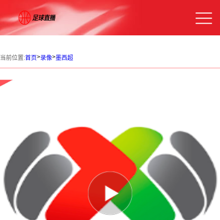
>
>
当前位置:
首页
录像
墨西超