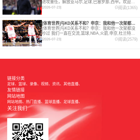
进攻重任，解放亚马尔,足球,巴塞罗那,西甲。欢迎收
藏本站，24小时为你更新最新的足球，篮球体育资
阅读(1365)
[2026-07-23]
讯。
[体育世界]与KD关系不和？申京：我和他一次架都没吵过 我们
[体育世界]与KD关系不和？申京：我和他一次架都没
吵过 我们一直在交流,篮球,NBA,火箭,申京,杜兰特。
欢迎收藏本站，24小时为你更新最新的足球，篮球体
阅读(2579)
[2026-07-23]
育资讯。
链接分类
足球
篮球
录像
视频
资讯
其他直播
友情链接
网站地图
网站地图
热门直播
篮球直播
足球直播
关注我们