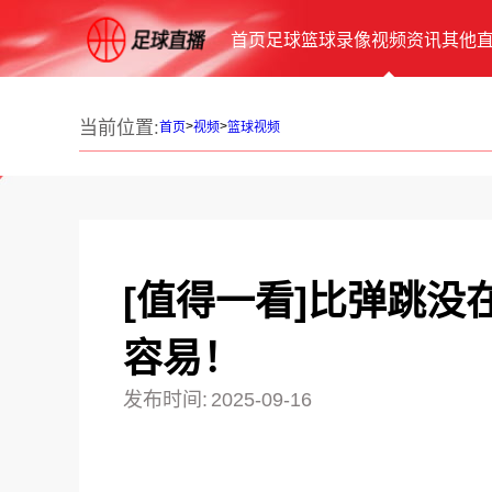
首页
足球
篮球
录像
视频
资讯
其他
当前位置:
>
>
首页
视频
篮球视频
[值得一看]比弹跳
容易！
发布时间:
2025-09-16