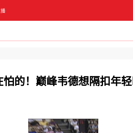
直播
没在怕的！巅峰韦德想隔扣年