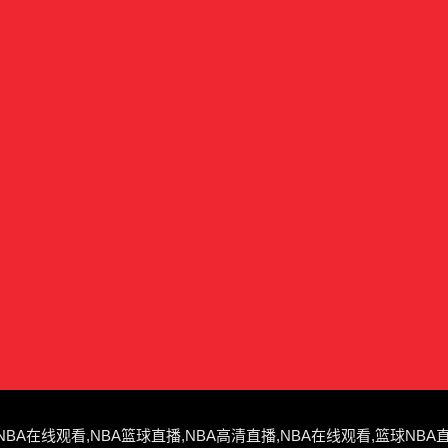
4 NBA直播,NBA在线观看,NBA篮球直播,NBA高清直播,NBA在线观看,篮球