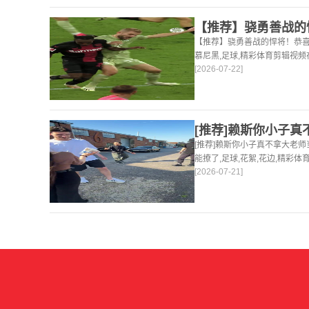
【推荐】骁勇善战的悍将！恭喜
慕尼黑,足球,精彩体育剪辑视
[2026-07-22]
足球视频,集锦,录像。
[推荐]赖斯你小子真不拿大老
能撩了,足球,花絮,花边,精彩
[2026-07-21]
篮球视频足球视频,集锦,录像。