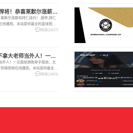
【推荐】骁勇善战的悍将！恭喜莱默尔涨薪和拜仁续约！
莱默尔涨薪和拜仁续约！,德甲,拜仁
频在线播放。本站提供最全的篮球视频
阅读(2837)
[推荐]赖斯你小子真不拿大老师当外人！一见面就拥抱单手搭肩，
师当外人！一见面就拥抱单手搭肩，太
体育剪辑视频在线播放。本站提供最全的
阅读(1893)