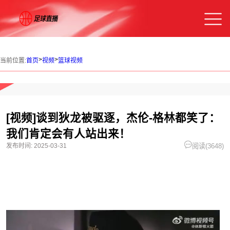
>
>
当前位置:
首页
视频
篮球视频
[视频]谈到狄龙被驱逐，杰伦-格林都笑了：
我们肯定会有人站出来！
发布时间:
2025-03-31
阅读(
3648)