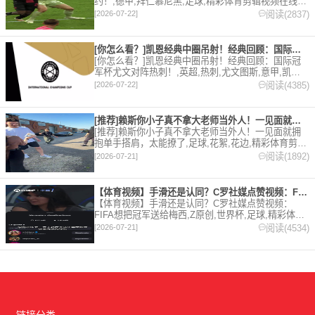
约！,德甲,拜仁慕尼黑,足球,精彩体育剪辑视频在线播
放。本站提供最全的篮球视频足球视频,集锦,录像。
阅读(2837)
[2026-07-22]
[你怎么看？]凯恩经典中圈吊射！经典回顾：国际冠军杯尤文对阵
[你怎么看？]凯恩经典中圈吊射！经典回顾：国际冠
军杯尤文对阵热刺！,英超,热刺,尤文图斯,意甲,凯恩,
德甲,拜仁慕尼黑,C罗,利雅得胜利,足球,精彩体育剪辑
阅读(4385)
[2026-07-22]
视频在线播放。本站提供最全的篮球视频足球视频,集
锦,录像。
[推荐]赖斯你小子真不拿大老师当外人！一见面就拥抱单手搭肩，
[推荐]赖斯你小子真不拿大老师当外人！一见面就拥
抱单手搭肩，太能撩了,足球,花絮,花边,精彩体育剪辑
视频在线播放。本站提供最全的篮球视频足球视频,集
阅读(1892)
[2026-07-21]
锦,录像。
【体育视频】手滑还是认同？C罗社媒点赞视频：FIFA想把冠军
【体育视频】手滑还是认同？C罗社媒点赞视频：
FIFA想把冠军送给梅西,Z原创,世界杯,足球,精彩体育
剪辑视频在线播放。本站提供最全的篮球视频足球视
阅读(4534)
[2026-07-21]
频,集锦,录像。
链接分类