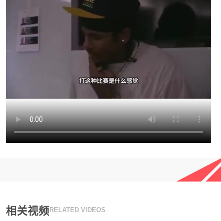
相关视频
RELATED VIDEOS