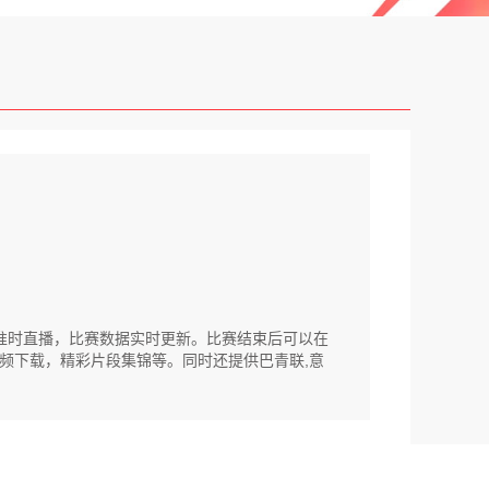
直播源准时直播，比赛数据实时更新。比赛结束后可以在
频下载，精彩片段集锦等。同时还提供巴青联,意