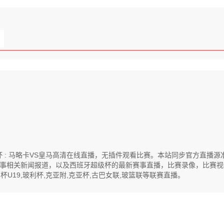
班牙超级杯 : 马略卡VS皇马高清在线直播，无插件观看比赛。本站同步官方
事相关新闻报道，以及西班牙超级杯的最新赛事直播，比赛录像，比赛视
德国杯U19,玻利杯,克亚附,克亚杯,古巴女联,玻篮联等联赛直播。