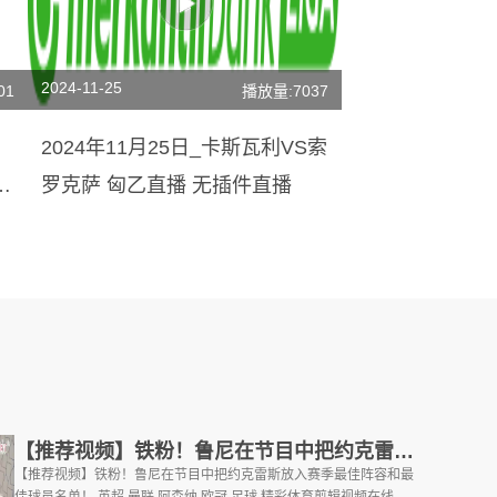
2024-11-25
01
播放量:7037
2024年11月25日_卡斯瓦利VS索
清
罗克萨 匈乙直播 无插件直播
【推荐视频】铁粉！鲁尼在节目中把约克雷斯放入赛季最佳阵容和最
【推荐视频】铁粉！鲁尼在节目中把约克雷斯放入赛季最佳阵容和最