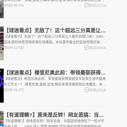
佳球员名单！,英超,曼联,阿森纳,欧冠,足球,精彩体育剪辑视频在线播
[2026-06-04]
放。本站提供最全的篮球视频足球视频,集锦,录像。
阅读(2231)
【球迷看点】无敌了！这个超远三分真是让人看的目瞪口呆！
【球迷看点】无敌了！这个超远三分真是让人看的目瞪口呆！,NBA,
篮球,精彩体育剪辑视频在线播放。本站提供最全的篮球视频足球视
[2024-11-03]
频,集锦,录像。
阅读(4848)
【球迷看点】穆里尼奥此前：带领曼联获得英超亚军是我生涯中最棒
【球迷看点】穆里尼奥此前：带领曼联获得英超亚军是我生涯中最棒
的工作之一！,穆里尼奥,曼联,足球,精彩体育剪辑视频在线播放。本站
[2026-01-07]
提供最全的篮球视频足球视频,集锦,录像。
阅读(2019)
【有道理嘛?】原来是反转！网友恶搞：当雷霆球迷得知下一轮对手
【有道理嘛?】原来是反转！网友恶搞：当雷霆球迷得知下一轮对手
是湖人时……,NBA,湖人,雷霆,詹姆斯,篮球,精彩体育剪辑视频在线播