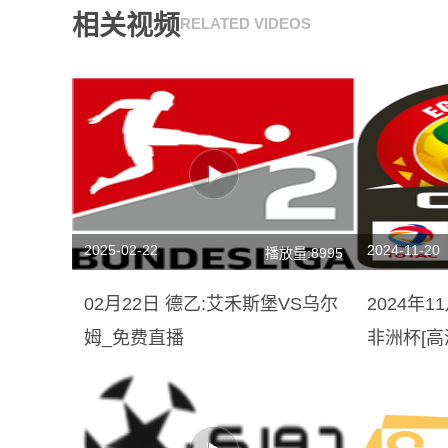
相关视频
RELATED VIDEOS
2025-02-22
2024-11-20
播放量:8995
02月22日 德乙:艾禾斯堡VS乌尔
2024年1
姆_免费直播
非洲杯[高