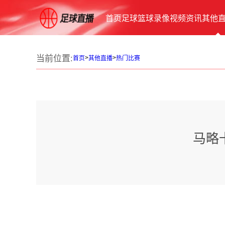
首页
足球
篮球
录像
视频
资讯
其他
当前位置:
>
>
首页
其他直播
热门比赛
马略