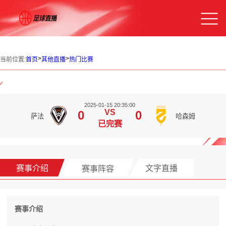
>
>
当前位置:
首页
其他直播
热门比赛
2025-01-15 20:35:00
VS
0
0
萨法
哈森姆
已完赛
赛事介绍
赛事阵容
文字直播
赛事介绍