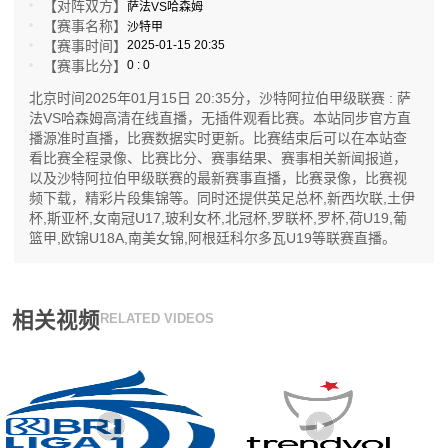
【对阵双方】
萨法VS哈森姆
【赛事名称】
沙特甲
【赛事时间】
2025-01-15 20:35
【赛事比分】
0 : 0
北京时间2025年01月15日 20:35分，沙特阿拉伯甲级联赛 : 萨
法VS哈森姆高清在线直播，无插件观看比赛。本站同步官方直
播源准时直播，比赛数据实时更新。比赛结束后可以在本站查
看比赛全程录像、比赛比分、赛事结果、赛事相关新闻报道，
以及沙特阿拉伯甲级联赛的最新赛事直播，比赛录像，比赛视
频下载，精彩片段集锦等。同时还提供英足总杯,新西坎联,土伊
杯,斯亚杯,女南冠U17,玻利女杯,北冠杯,罗联杯,罗杯,荷U19,葡
篮甲,欧锦U18A,南美女锦,阿根廷科尔多瓦U19等联赛直播。
相关视频
RELATED VIDEOS