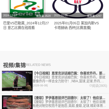
2024-12-27
2025-01-05
播放量:3529
播放量:6297
巴里VS巴勒莫_2024年12月27
2025年01月05日 莱加内斯VS
日 意乙比赛在线观看
卡塔赫纳 西杯[比赛直播]
视频/集锦
RELATED NEWS
【今日视频】恩里克训话姆巴佩：你喜欢乔丹，那就要像乔丹一样去
【今日视频】恩里克训话姆巴佩：你喜欢乔丹，那就
要像乔丹一样去全力防守！,NBA,篮球,足球,乔丹,精
彩体育剪辑视频在线播放。本站提供最全的篮球视频
阅读(2805)
[2026-06-08]
足球视频,集锦,录像。
【曼联】罗伊基恩锐评巴因德尔：太软了！他应该拥有绝对制空权而
【曼联】罗伊基恩锐评巴因德尔：太软了！他应该拥
有绝对制空权而不是抱怨,英超,曼联,足球,精彩体育剪