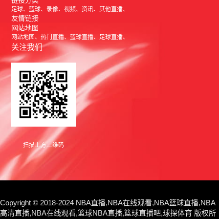
足球
篮球
录像
视频
资讯
其他直播
友情链接
网站地图
网站地图
热门直播
篮球直播
足球直播
关注我们
扫描上方二维码
Copyright © 2018-2024 NBA直播,NBA在线观看,NBA篮球直播,NBA
高清直播,NBA在线观看,篮球NBA直播,篮球直播吧,球探体育 版权所