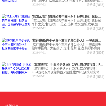
约！,德甲,拜仁慕尼黑,足球,精彩体育剪辑视频在线播
放。本站提供最全的篮球视频足球视频,集锦,录像。
阅读(2837)
[2026-07-22]
[你怎么看？]凯恩经典中圈吊射！经典回顾：国际冠军杯尤文对阵
[你怎么看？]凯恩经典中圈吊射！经典回顾：国际冠
军杯尤文对阵热刺！,英超,热刺,尤文图斯,意甲,凯恩,
德甲,拜仁慕尼黑,C罗,利雅得胜利,足球,精彩体育剪辑
阅读(4385)
[2026-07-22]
视频在线播放。本站提供最全的篮球视频足球视频,集
锦,录像。
[推荐]赖斯你小子真不拿大老师当外人！一见面就拥抱单手搭肩，
[推荐]赖斯你小子真不拿大老师当外人！一见面就拥
抱单手搭肩，太能撩了,足球,花絮,花边,精彩体育剪辑
视频在线播放。本站提供最全的篮球视频足球视频,集
阅读(1893)
[2026-07-21]
锦,录像。
【体育视频】手滑还是认同？C罗社媒点赞视频：FIFA想把冠军
【体育视频】手滑还是认同？C罗社媒点赞视频：
FIFA想把冠军送给梅西,Z原创,世界杯,足球,精彩体育
剪辑视频在线播放。本站提供最全的篮球视频足球视
阅读(4534)
[2026-07-21]
频,集锦,录像。
链接分类