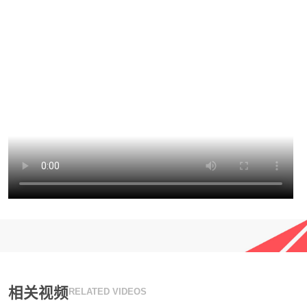
相关视频
RELATED VIDEOS