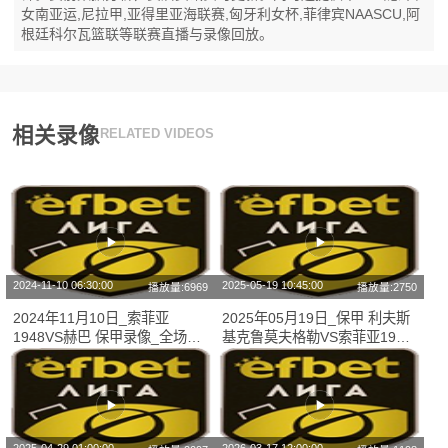
女南亚运,尼拉甲,亚得里亚海联赛,匈牙利女杯,菲律宾NAASCU,阿
根廷科尔瓦篮联等联赛直播与录像回放。
相关录像
RELATED VIDEOS
2024-11-10 06:30:00
2025-05-19 10:45:00
播放量:6969
播放量:2750
2024年11月10日_索菲亚
2025年05月19日_保甲 利夫斯
1948VS赫巴 保甲录像_全场录
基克鲁莫夫格勒VS索菲亚1948
像【全场回放】
录像_全场录像【视频集锦】