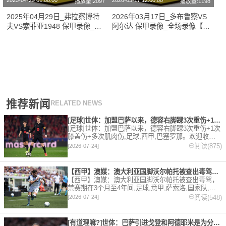
2025-04-29 01:00:00
2026-03-17 12:00:00
播放量:2097
播放量:1198
2025年04月29日_弗拉察博特
2026年03月17日_多布鲁察VS
夫VS索菲亚1948 保甲录像_全
阿尔达 保甲录像_全场录像【全
场录像【全场回放】
场回放】
推荐新闻
RELATED NEWS
[足球]世体：加盟巴萨以来，德容右脚踝3次重伤+1次膝盖伤+
[足球]世体：加盟巴萨以来，德容右脚踝3次重伤+1次
膝盖伤+多次肌肉伤,足球,西甲,巴塞罗那。欢迎收藏
本站，24小时为你更新最新的足球，篮球体育资讯。
阅读(875)
[2026-07-24]
【西甲】澳媒：澳大利亚国脚沃尔帕托被查出毒驾，禁赛期在3个月
【西甲】澳媒：澳大利亚国脚沃尔帕托被查出毒驾，
禁赛期在3个月至4年间,足球,意甲,萨索洛,国家队,澳
大利亚,英超,西甲,德甲,法甲,五洲。欢迎收藏本站，
阅读(548)
[2026-07-24]
24小时为你更新最新的足球，篮球体育资讯。
[有道理嘛?]世体：巴萨引进戈登和阿德耶米是为分担进攻重任，