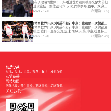
[有道理嘛?]世体：巴萨引进戈登和阿德耶米是为分担
进攻重任，解放亚马尔,足球,巴塞罗那,西甲。欢迎收
藏本站，24小时为你更新最新的足球，篮球体育资
阅读(1365)
[2026-07-23]
讯。
[体育世界]与KD关系不和？申京：我和他一次架都没吵过 我们
[体育世界]与KD关系不和？申京：我和他一次架都没
吵过 我们一直在交流,篮球,NBA,火箭,申京,杜兰特。
欢迎收藏本站，24小时为你更新最新的足球，篮球体
阅读(2579)
[2026-07-23]
育资讯。
链接分类
足球
篮球
录像
视频
资讯
其他直播
友情链接
网站地图
网站地图
热门直播
篮球直播
足球直播
关注我们