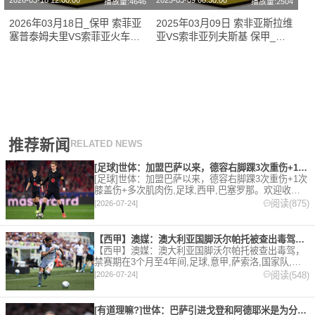
2026-03-18 12:00:00
2025-03-09 08:30:00
播放量:4646
播放量:2504
2026年03月18日_保甲 索菲亚
2025年03月09日 索非亚斯拉维
塞普泰姆夫里VS索菲亚火车头
亚VS索非亚列夫斯基 保甲_全
录像_全场录像【全场回放】
场录像【视频集锦】
推荐新闻
RELATED NEWS
[足球]世体：加盟巴萨以来，德容右脚踝3次重伤+1次膝盖伤+
[足球]世体：加盟巴萨以来，德容右脚踝3次重伤+1次
膝盖伤+多次肌肉伤,足球,西甲,巴塞罗那。欢迎收藏
本站，24小时为你更新最新的足球，篮球体育资讯。
阅读(875)
[2026-07-24]
【西甲】澳媒：澳大利亚国脚沃尔帕托被查出毒驾，禁赛期在3个月
【西甲】澳媒：澳大利亚国脚沃尔帕托被查出毒驾，
禁赛期在3个月至4年间,足球,意甲,萨索洛,国家队,澳
大利亚,英超,西甲,德甲,法甲,五洲。欢迎收藏本站，
阅读(548)
[2026-07-24]
24小时为你更新最新的足球，篮球体育资讯。
[有道理嘛?]世体：巴萨引进戈登和阿德耶米是为分担进攻重任，