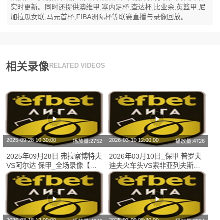
实时更新。同时还提供澳维甲,塞内足杯,查达杯,比业余,英篮甲,尼
加拉瓜女联,马元首杯,FIBA洲际杯等联赛直播与录像回放。
相关录像
RELATED VIDEOS
2025-09-28 10:30:00
2026-03-10 12:00:00
播放量:2752
播放量:4726
2025年09月28日 弗拉察博特夫
2026年03月10日_保甲 普罗夫
VS阿尔达 保甲_全场录像【视
迪夫火车头VS索非亚列夫斯基
频集锦】
录像_高清录像【全场回放】