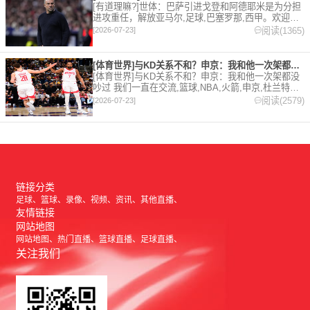
[有道理嘛?]世体：巴萨引进戈登和阿德耶米是为分担
进攻重任，解放亚马尔,足球,巴塞罗那,西甲。欢迎收
藏本站，24小时为你更新最新的足球，篮球体育资
阅读(1365)
[2026-07-23]
讯。
[体育世界]与KD关系不和？申京：我和他一次架都没吵过 我们
[体育世界]与KD关系不和？申京：我和他一次架都没
吵过 我们一直在交流,篮球,NBA,火箭,申京,杜兰特。
欢迎收藏本站，24小时为你更新最新的足球，篮球体
阅读(2579)
[2026-07-23]
育资讯。
链接分类
足球
篮球
录像
视频
资讯
其他直播
友情链接
网站地图
网站地图
热门直播
篮球直播
足球直播
关注我们