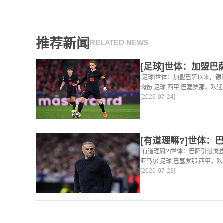
推荐新闻
RELATED NEWS
[足球]世体：加盟巴萨以来，德
肉伤,足球,西甲,巴塞罗那。欢
[2026-07-24]
球，篮球体育资讯。
[有道理嘛?]世体：巴萨引进
亚马尔,足球,巴塞罗那,西甲。
[2026-07-23]
足球，篮球体育资讯。