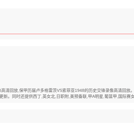
全程录像高清回放,保甲历届卢多格雷茨VS索菲亚1948的历史交锋录像高清回
新。同时还提供西丁,英女北,日职附,美预备联,甲A明星,葡篮甲,国际赛