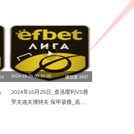
2024-10-25 09:30:00
54
播放量:3697
头
2024年10月25日_查洛摩利VS普
_
罗夫迪夫博特夫 保甲录像_高清
录像【全场回放】