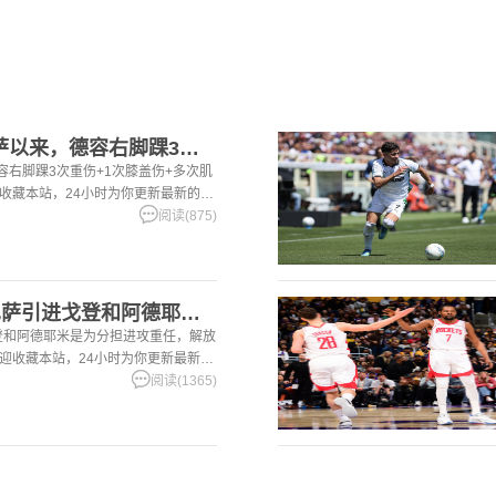
[足球]世体：加盟巴萨以来，德容右脚踝3次重伤+1次膝盖伤+
容右脚踝3次重伤+1次膝盖伤+多次肌
迎收藏本站，24小时为你更新最新的足
阅读(875)
[有道理嘛?]世体：巴萨引进戈登和阿德耶米是为分担进攻重任，
戈登和阿德耶米是为分担进攻重任，解放
欢迎收藏本站，24小时为你更新最新的
阅读(1365)