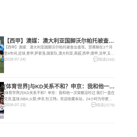
【西甲】澳媒：澳大利亚国脚沃尔帕托被查出毒驾，禁赛期在3个月
【西甲】澳媒：澳大利亚国脚沃尔帕托被查出毒驾，禁赛期在3个月
至4年间,足球,意甲,萨索洛,国家队,澳大利亚,英超,西甲,德甲,法甲,五
[2026-07-24]
洲。欢迎收藏本站，24小时为你更新最新的足球，篮球体育资讯。
阅读(548)
[体育世界]与KD关系不和？申京：我和他一次架都没吵过 我们
[体育世界]与KD关系不和？申京：我和他一次架都没吵过 我们一直在
交流,篮球,NBA,火箭,申京,杜兰特。欢迎收藏本站，24小时为你更新
[2026-07-23]
最新的足球，篮球体育资讯。
阅读(2579)