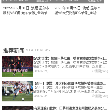
2025-02-01 06:45:00
2025-01-25 04:35:00
播放量:2977
播放量:4294
2025年02月01日_澳超 墨尔本
2025年01月25日_澳超 墨尔本
胜利VS珀斯光荣录像_全场录像
城VS麦克阿瑟FC录像_全场录
【视频集锦】
像【视频集锦】
推荐新闻
RELATED NEWS
[足球]世体：加盟巴萨以来，德容右脚踝3次重伤+1次膝盖伤+
[足球]世体：加盟巴萨以来，德容右脚踝3次重伤+1次
膝盖伤+多次肌肉伤,足球,西甲,巴塞罗那。欢迎收藏
本站，24小时为你更新最新的足球，篮球体育资讯。
阅读(875)
[2026-07-24]
【西甲】澳媒：澳大利亚国脚沃尔帕托被查出毒驾，禁赛期在3个月
【西甲】澳媒：澳大利亚国脚沃尔帕托被查出毒驾，
禁赛期在3个月至4年间,足球,意甲,萨索洛,国家队,澳
大利亚,英超,西甲,德甲,法甲,五洲。欢迎收藏本站，
阅读(548)
[2026-07-24]
24小时为你更新最新的足球，篮球体育资讯。
[有道理嘛?]世体：巴萨引进戈登和阿德耶米是为分担进攻重任，