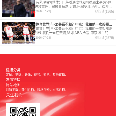
[有道理嘛?]世体：巴萨引进戈登和阿德耶米是为分担
进攻重任，解放亚马尔,足球,巴塞罗那,西甲。欢迎收
藏本站，24小时为你更新最新的足球，篮球体育资
阅读(1365)
[2026-07-23]
讯。
[体育世界]与KD关系不和？申京：我和他一次架都没吵过 我们
[体育世界]与KD关系不和？申京：我和他一次架都没
吵过 我们一直在交流,篮球,NBA,火箭,申京,杜兰特。
欢迎收藏本站，24小时为你更新最新的足球，篮球体
阅读(2579)
[2026-07-23]
育资讯。
链接分类
足球
篮球
录像
视频
资讯
其他直播
友情链接
网站地图
网站地图
热门直播
篮球直播
足球直播
关注我们