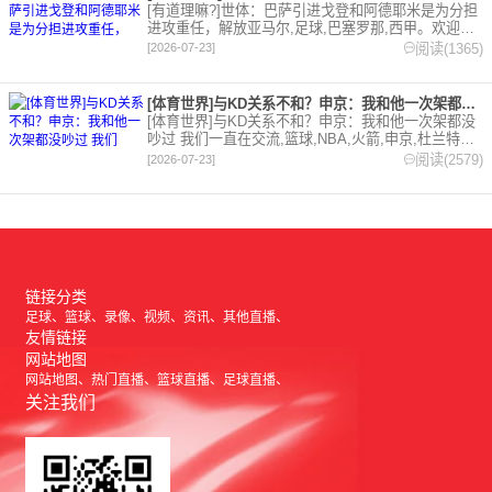
[有道理嘛?]世体：巴萨引进戈登和阿德耶米是为分担
进攻重任，解放亚马尔,足球,巴塞罗那,西甲。欢迎收
藏本站，24小时为你更新最新的足球，篮球体育资
阅读(1365)
[2026-07-23]
讯。
[体育世界]与KD关系不和？申京：我和他一次架都没吵过 我们
[体育世界]与KD关系不和？申京：我和他一次架都没
吵过 我们一直在交流,篮球,NBA,火箭,申京,杜兰特。
欢迎收藏本站，24小时为你更新最新的足球，篮球体
阅读(2579)
[2026-07-23]
育资讯。
链接分类
足球
篮球
录像
视频
资讯
其他直播
友情链接
网站地图
网站地图
热门直播
篮球直播
足球直播
关注我们