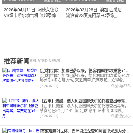
2026-04-11 03:00:00
2026-02-28 04:35:00
播放量:6517
播放量:1563
2026年04月11日_阿德莱德联
2026年02月28日_澳超 西悉尼
VS纽卡斯尔喷气机 澳超录像_
流浪者VS麦克阿瑟FC录像_高
高清录像【全场回放】
清录像【全场回放】
推荐新闻
RELATED NEWS
[足球]世体：加盟巴萨以来，德容右脚踝3次重伤+1次膝盖伤+
[足球]世体：加盟巴萨以来，德容右脚踝3次重伤+1次
膝盖伤+多次肌肉伤,足球,西甲,巴塞罗那。欢迎收藏
本站，24小时为你更新最新的足球，篮球体育资讯。
阅读(875)
[2026-07-24]
【西甲】澳媒：澳大利亚国脚沃尔帕托被查出毒驾，禁赛期在3个月
【西甲】澳媒：澳大利亚国脚沃尔帕托被查出毒驾，
禁赛期在3个月至4年间,足球,意甲,萨索洛,国家队,澳
大利亚,英超,西甲,德甲,法甲,五洲。欢迎收藏本站，
阅读(548)
[2026-07-24]
24小时为你更新最新的足球，篮球体育资讯。
[有道理嘛?]世体：巴萨引进戈登和阿德耶米是为分担进攻重任，