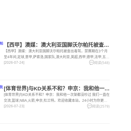
【西甲】澳媒：澳大利亚国脚沃尔帕托被查出毒驾，禁赛期在3个月
【西甲】澳媒：澳大利亚国脚沃尔帕托被查出毒驾，禁赛期在3个月
至4年间,足球,意甲,萨索洛,国家队,澳大利亚,英超,西甲,德甲,法甲,五
[2026-07-24]
洲。欢迎收藏本站，24小时为你更新最新的足球，篮球体育资讯。
阅读(548)
[体育世界]与KD关系不和？申京：我和他一次架都没吵过 我们
[体育世界]与KD关系不和？申京：我和他一次架都没吵过 我们一直在
交流,篮球,NBA,火箭,申京,杜兰特。欢迎收藏本站，24小时为你更新
[2026-07-23]
最新的足球，篮球体育资讯。
阅读(2579)