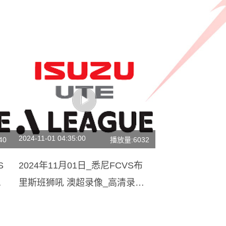
2024-11-01 04:35:00
40
播放量:6032
S
2024年11月01日_悉尼FCVS布
里斯班狮吼 澳超录像_高清录像
【全场回放】