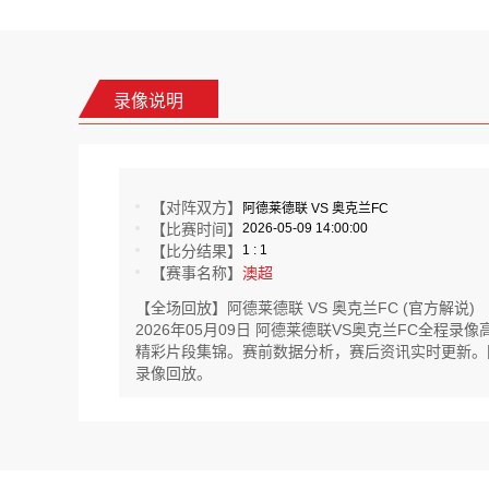
录像说明
【对阵双方】
阿德莱德联 VS 奥克兰FC
【比赛时间】
2026-05-09 14:00:00
【比分结果】
1 : 1
【赛事名称】
澳超
【全场回放】阿德莱德联 VS 奥克兰FC (官方解说)
2026年05月09日 阿德莱德联VS奥克兰FC全
精彩片段集锦。赛前数据分析，赛后资讯实时更新。同时
录像回放。