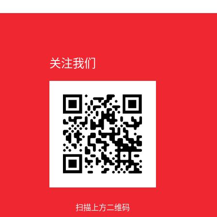
关注我们
扫描上方二维码