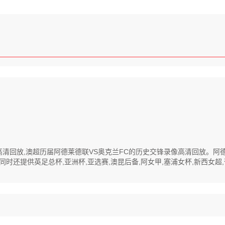
程录像高清回放,澳超历届阿德莱德联VS奥克兰FC的历史交锋录像高清回放。
还提供英足总杯,亚洲杯,亚选赛,澳昆后备,阿女甲,塞浦女杯,新西女超,葡