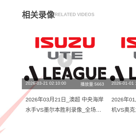
相关录像
RELATED VIDEOS
2026-03-21 02:10:00
2026-01-01 
播放量:5663
2026年03月21日_澳超 中央海岸
2026年
水手VS墨尔本胜利录像_全场录
机VS奥克
像【视频集锦】
【视频集