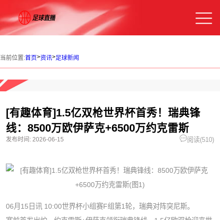
>
>
当前位置:
首页
资讯
足球新闻
[有趣体育]1.5亿双枪世界杯首秀！瑞典锋
线：8500万欧伊萨克+6500万约克雷斯
发布时间:
2026-06-15
阅读(
510)
06月15日讯 10:00世界杯小组赛F组第1轮，瑞典对阵突尼斯。