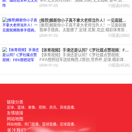
军杯尤文对阵热刺！,英超,热刺,尤文图斯,意甲,凯恩,
德甲,拜仁慕尼黑,C罗,利雅得胜利,足球,精彩体育剪辑
阅读(4385)
[2026-07-22]
视频在线播放。本站提供最全的篮球视频足球视频,集
锦,录像。
[推荐]赖斯你小子真不拿大老师当外人！一见面就拥抱单手搭肩，
[推荐]赖斯你小子真不拿大老师当外人！一见面就拥
抱单手搭肩，太能撩了,足球,花絮,花边,精彩体育剪辑
视频在线播放。本站提供最全的篮球视频足球视频,集
阅读(1892)
[2026-07-21]
锦,录像。
【体育视频】手滑还是认同？C罗社媒点赞视频：FIFA想把冠军
【体育视频】手滑还是认同？C罗社媒点赞视频：
FIFA想把冠军送给梅西,Z原创,世界杯,足球,精彩体育
剪辑视频在线播放。本站提供最全的篮球视频足球视
阅读(4534)
[2026-07-21]
频,集锦,录像。
链接分类
足球
篮球
录像
视频
资讯
其他直播
友情链接
网站地图
网站地图
热门直播
篮球直播
足球直播
关注我们