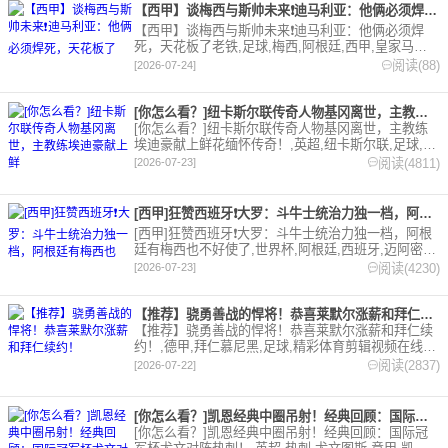
【西甲】谈梅西与斯帅未来❗️迪马利亚：他俩必须焊死，天花板了
【西甲】谈梅西与斯帅未来❗️迪马利亚：他俩必须焊
死，天花板了老铁,足球,梅西,阿根廷,西甲,皇家马德
里,迈阿密国际,Z原创,精彩体育剪辑视频在线播放。
阅读(88)
[2026-07-24]
本站提供最全的篮球视频足球视频,集锦,录像。
[你怎么看？]纽卡斯尔联传奇人物基冈离世，主教练埃迪豪献上鲜
[你怎么看？]纽卡斯尔联传奇人物基冈离世，主教练
埃迪豪献上鲜花缅怀传奇！,英超,纽卡斯尔联,足球,精
彩体育剪辑视频在线播放。本站提供最全的篮球视频
阅读(4811)
[2026-07-23]
足球视频,集锦,录像。
[西甲]狂赞西班牙❗大罗：斗牛士统治力独一档，阿根廷有梅西也
[西甲]狂赞西班牙❗大罗：斗牛士统治力独一档，阿根
廷有梅西也不好使了,世界杯,阿根廷,西班牙,迈阿密国
际,西甲,巴塞罗那,皇家马德里,梅西,足球,精彩体育剪
阅读(4230)
[2026-07-23]
辑视频在线播放。本站提供最全的篮球视频足球视频,
集锦,录像。
【推荐】骁勇善战的悍将！恭喜莱默尔涨薪和拜仁续约！
【推荐】骁勇善战的悍将！恭喜莱默尔涨薪和拜仁续
约！,德甲,拜仁慕尼黑,足球,精彩体育剪辑视频在线播
放。本站提供最全的篮球视频足球视频,集锦,录像。
阅读(2837)
[2026-07-22]
[你怎么看？]凯恩经典中圈吊射！经典回顾：国际冠军杯尤文对阵
[你怎么看？]凯恩经典中圈吊射！经典回顾：国际冠