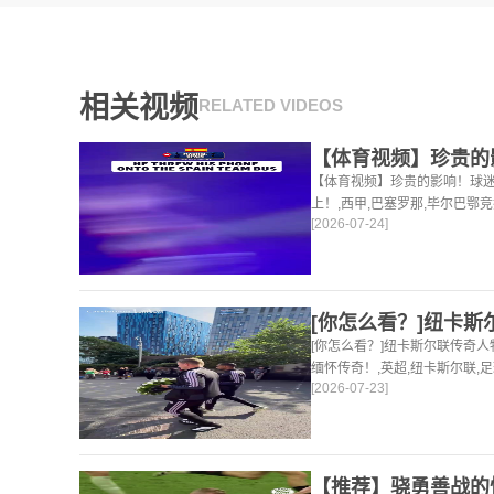
相关视频
RELATED VIDEOS
【体育视频】珍贵的影响！球
上！,西甲,巴塞罗那,毕尔巴鄂竞
[2026-07-24]
视频在线播放。本站提供最全的
[你怎么看？]纽卡斯尔联传奇
缅怀传奇！,英超,纽卡斯尔联,
[2026-07-23]
提供最全的篮球视频足球视频,