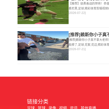
【推荐】骁勇善战的悍将！恭喜
慕尼黑,足球,精彩体育剪辑视
[2026-07-22]
足球视频,集锦,录像。
[推荐]赖斯你小子真不拿大老
能撩了,足球,花絮,花边,精彩
[2026-07-21]
篮球视频足球视频,集锦,录像。
链接分类
足球
篮球
录像
视频
资讯
其他直播