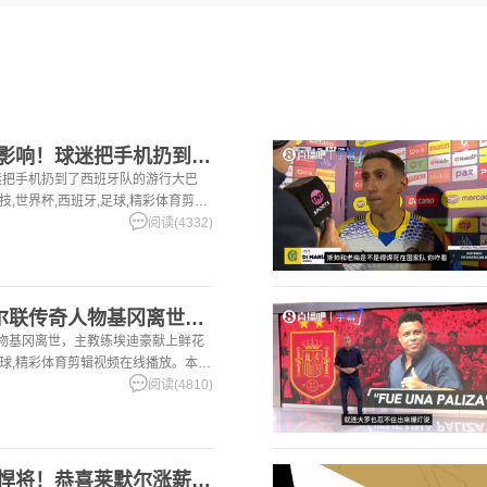
【体育视频】珍贵的影响！球迷把手机扔到了西班牙队的游行大巴上
迷把手机扔到了西班牙队的游行大巴
技,世界杯,西班牙,足球,精彩体育剪辑
篮球视频足球视频,集锦,录像。
阅读(4332)
[你怎么看？]纽卡斯尔联传奇人物基冈离世，主教练埃迪豪献上鲜
人物基冈离世，主教练埃迪豪献上鲜花
足球,精彩体育剪辑视频在线播放。本站
集锦,录像。
阅读(4810)
【推荐】骁勇善战的悍将！恭喜莱默尔涨薪和拜仁续约！