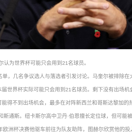
赫尔认为世界杯可能只会用到21名球员。
名单，几名争议选人与落选者引发讨论。马奎尔被排除在大
届世界杯实际可能只会用到21名球员。剩下没有出场机
可能得不到出场机会，最多在对阵新西兰和哥斯达黎加的
和斯通斯。纽卡斯尔高中卫丹·伯恩擅长定位球，但可能
4年欧洲杯决赛他驱车前往为队友助阵，图赫尔欣赏他的