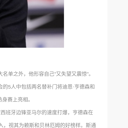
名单之外，他形容自己"又失望又震惊"。
会的5人中包括两名替补门将迪恩·亨德森和
热身赛上亮相。
被西班牙边锋亚马尔的速度打爆，亨德森在
投入，视其为赖斯和贝林厄姆的好榜样。斯通