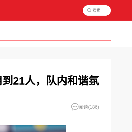

到21人，队内和谐氛
阅读(
186)