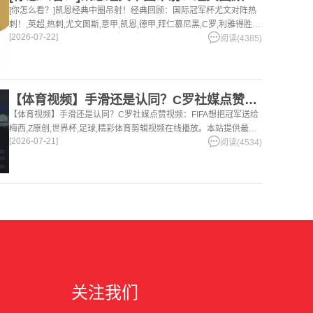
[你怎么看？]凯恩经典中圈吊射！经典回顾：国际冠军杯尤文对阵热
刺！,英超,热刺,尤文图斯,意甲,凯恩,德甲,拜仁慕尼黑,C罗,利雅得胜
[2026-07-22]
利,足球,精彩体育剪辑视频在线播放。本站提供最全的篮球视频足球
阅读(4385)
视频,集锦,录像。
【体育视频】手滑还是认同？C罗社媒点赞视频：FIFA想把冠军
【体育视频】手滑还是认同？C罗社媒点赞视频：FIFA想把冠军送给
梅西,Z原创,世界杯,足球,精彩体育剪辑视频在线播放。本站提供最全
[2026-07-21]
的篮球视频足球视频,集锦,录像。
阅读(4534)
关注我们