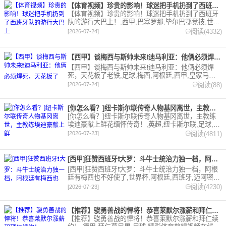
【体育视频】珍贵的影响！球迷把手机扔到了西班牙队的游行大巴上
【体育视频】珍贵的影响！球迷把手机扔到了西班牙
队的游行大巴上！,西甲,巴塞罗那,毕尔巴鄂竞技,世界
杯,西班牙,足球,精彩体育剪辑视频在线播放。本站提
阅读(4332)
[2026-07-24]
供最全的篮球视频足球视频,集锦,录像。
【西甲】谈梅西与斯帅未来❗️迪马利亚：他俩必须焊死，天花板了
【西甲】谈梅西与斯帅未来❗️迪马利亚：他俩必须焊
死，天花板了老铁,足球,梅西,阿根廷,西甲,皇家马德
里,迈阿密国际,Z原创,精彩体育剪辑视频在线播放。
阅读(88)
[2026-07-24]
本站提供最全的篮球视频足球视频,集锦,录像。
[你怎么看？]纽卡斯尔联传奇人物基冈离世，主教练埃迪豪献上鲜
[你怎么看？]纽卡斯尔联传奇人物基冈离世，主教练
埃迪豪献上鲜花缅怀传奇！,英超,纽卡斯尔联,足球,精
彩体育剪辑视频在线播放。本站提供最全的篮球视频
阅读(4811)
[2026-07-23]
足球视频,集锦,录像。
[西甲]狂赞西班牙❗大罗：斗牛士统治力独一档，阿根廷有梅西也
[西甲]狂赞西班牙❗大罗：斗牛士统治力独一档，阿根
廷有梅西也不好使了,世界杯,阿根廷,西班牙,迈阿密国
际,西甲,巴塞罗那,皇家马德里,梅西,足球,精彩体育剪
阅读(4230)
[2026-07-23]
辑视频在线播放。本站提供最全的篮球视频足球视频,
集锦,录像。
【推荐】骁勇善战的悍将！恭喜莱默尔涨薪和拜仁续约！
【推荐】骁勇善战的悍将！恭喜莱默尔涨薪和拜仁续