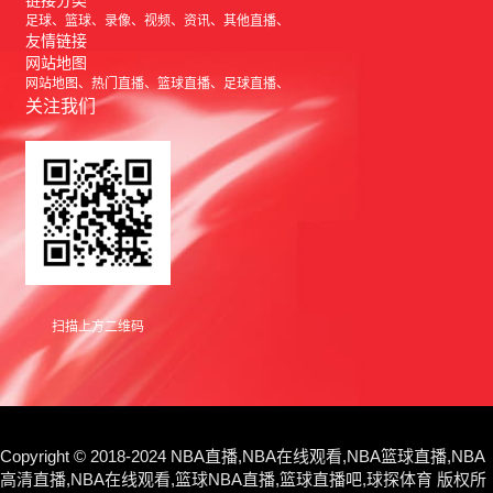
足球
篮球
录像
视频
资讯
其他直播
友情链接
网站地图
网站地图
热门直播
篮球直播
足球直播
关注我们
扫描上方二维码
Copyright © 2018-2024 NBA直播,NBA在线观看,NBA篮球直播,NBA
高清直播,NBA在线观看,篮球NBA直播,篮球直播吧,球探体育 版权所