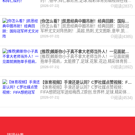
约！,德甲,拜仁慕尼黑,足球,精彩体育剪辑视频在线播
放。本站提供最全的篮球视频足球视频,集锦,录像。
阅读(2837)
[2026-07-22]
[你怎么看？]凯恩经典中圈吊射！经典回顾：国际冠军杯尤文对阵
[你怎么看？]凯恩经典中圈吊射！经典回顾：国际冠
军杯尤文对阵热刺！,英超,热刺,尤文图斯,意甲,凯恩,
德甲,拜仁慕尼黑,C罗,利雅得胜利,足球,精彩体育剪辑
阅读(4385)
[2026-07-22]
视频在线播放。本站提供最全的篮球视频足球视频,集
锦,录像。
[推荐]赖斯你小子真不拿大老师当外人！一见面就拥抱单手搭肩，
[推荐]赖斯你小子真不拿大老师当外人！一见面就拥
抱单手搭肩，太能撩了,足球,花絮,花边,精彩体育剪辑
视频在线播放。本站提供最全的篮球视频足球视频,集
阅读(1892)
[2026-07-21]
锦,录像。
【体育视频】手滑还是认同？C罗社媒点赞视频：FIFA想把冠军
【体育视频】手滑还是认同？C罗社媒点赞视频：
FIFA想把冠军送给梅西,Z原创,世界杯,足球,精彩体育
剪辑视频在线播放。本站提供最全的篮球视频足球视
阅读(4534)
[2026-07-21]
频,集锦,录像。
链接分类