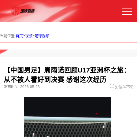
>
>
当前位置:
首页
视频
足球视频
【中国男足】周雨诺回顾U17亚洲杯之旅：
从不被人看好到决赛 感谢这次经历
发布时间:
2026-05-23
阅读(
4759)