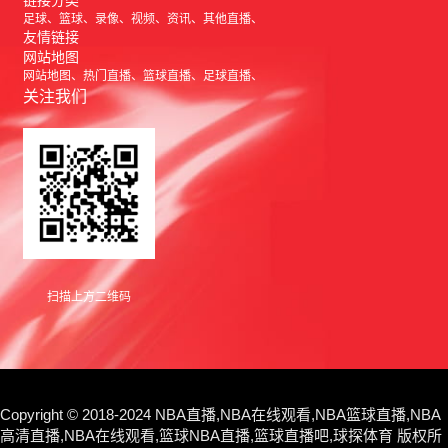
足球
篮球
录像
视频
资讯
其他直播
友情链接
网站地图
网站地图
热门直播
篮球直播
足球直播
关注我们
扫描上方二维码
Copyright © 2018-2024 NBA直播,NBA在线观看,NBA篮球直播,NBA
高清直播,NBA在线观看,篮球NBA直播,篮球直播吧,球探体育 版权所