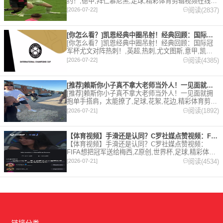
约！,德甲,拜仁慕尼黑,足球,精彩体育剪辑视频在线播
放。本站提供最全的篮球视频足球视频,集锦,录像。
阅读(2837)
[2026-07-22]
[你怎么看？]凯恩经典中圈吊射！经典回顾：国际冠军杯尤文对阵
[你怎么看？]凯恩经典中圈吊射！经典回顾：国际冠
军杯尤文对阵热刺！,英超,热刺,尤文图斯,意甲,凯恩,
德甲,拜仁慕尼黑,C罗,利雅得胜利,足球,精彩体育剪辑
阅读(4385)
[2026-07-22]
视频在线播放。本站提供最全的篮球视频足球视频,集
锦,录像。
[推荐]赖斯你小子真不拿大老师当外人！一见面就拥抱单手搭肩，
[推荐]赖斯你小子真不拿大老师当外人！一见面就拥
抱单手搭肩，太能撩了,足球,花絮,花边,精彩体育剪辑
视频在线播放。本站提供最全的篮球视频足球视频,集
阅读(1892)
[2026-07-21]
锦,录像。
【体育视频】手滑还是认同？C罗社媒点赞视频：FIFA想把冠军
【体育视频】手滑还是认同？C罗社媒点赞视频：
FIFA想把冠军送给梅西,Z原创,世界杯,足球,精彩体育
剪辑视频在线播放。本站提供最全的篮球视频足球视
阅读(4534)
[2026-07-21]
频,集锦,录像。
链接分类