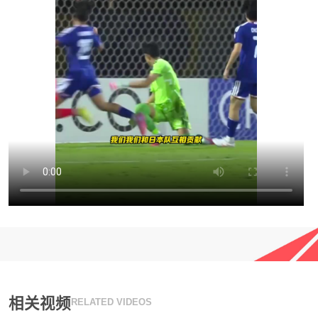
相关视频
RELATED VIDEOS