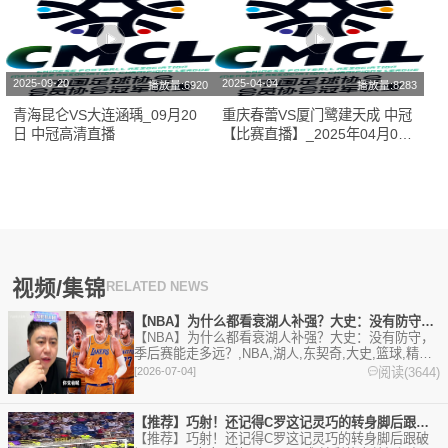
2025-09-20
2025-04-04
播放量:6920
播放量:8283
青海昆仑VS大连涵瑀_09月20
重庆春蕾VS厦门鹭建天成 中冠
日 中冠高清直播
【比赛直播】_2025年04月02
日
视频/集锦
RELATED NEWS
【NBA】为什么都看衰湖人补强？大史：没有防守，季后赛能走多
【NBA】为什么都看衰湖人补强？大史：没有防守，
季后赛能走多远？,NBA,湖人,东契奇,大史,篮球,精彩
体育剪辑视频在线播放。本站提供最全的篮球视频足
阅读(3644)
[2026-07-04]
球视频,集锦,录像。
【推荐】巧射！还记得C罗这记灵巧的转身脚后跟破门吗
【推荐】巧射！还记得C罗这记灵巧的转身脚后跟破