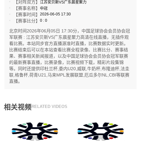
【对阵双方】
江苏安贝斯VS广东晨星聚力
【赛事名称】
中冠
【赛事时间】
2026-06-05 17:30
【赛事比分】
0 : 0
北京时间2026年06月05日 17:30分，中国足球协会会员协会冠
军联赛 : 江苏安贝斯VS广东晨星聚力高清在线直播，无插件观
看比赛。本站同步官方直播源准时直播，比赛数据实时更新。
比赛结束后可以在本站查看比赛全程录像、比赛比分、赛事结
果、赛事相关新闻报道，以及中国足球协会会员协会冠军联赛
的最新赛事直播，比赛录像，比赛视频下载，精彩片段集锦
等。同时还提供印杜兰杯,委内U20,威联,牛奶杯,布隆迪杯,法圭
联,格鲁杯,荷青U21,马来MPL发展联盟,厄瓜多尔NL,CBI等联赛
直播。
相关视频
RELATED VIDEOS