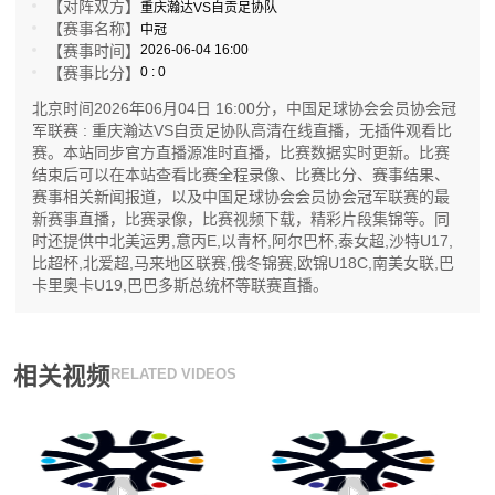
【对阵双方】
重庆瀚达VS自贡足协队
【赛事名称】
中冠
【赛事时间】
2026-06-04 16:00
【赛事比分】
0 : 0
北京时间2026年06月04日 16:00分，中国足球协会会员协会冠
军联赛 : 重庆瀚达VS自贡足协队高清在线直播，无插件观看比
赛。本站同步官方直播源准时直播，比赛数据实时更新。比赛
结束后可以在本站查看比赛全程录像、比赛比分、赛事结果、
赛事相关新闻报道，以及中国足球协会会员协会冠军联赛的最
新赛事直播，比赛录像，比赛视频下载，精彩片段集锦等。同
时还提供中北美运男,意丙E,以青杯,阿尔巴杯,泰女超,沙特U17,
比超杯,北爱超,马来地区联赛,俄冬锦赛,欧锦U18C,南美女联,巴
卡里奥卡U19,巴巴多斯总统杯等联赛直播。
相关视频
RELATED VIDEOS