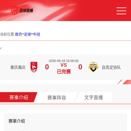
>
>
当前位置:
首页
足球
中冠
2026-06-04 16:00:00
VS
0
0
重庆瀚达
自贡足协队
已完赛
赛事介绍
赛事阵容
文字直播
赛事介绍