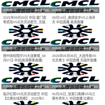
2025-09-20
2025-09-14
播放量:8599
播放量:5615
2025年09月20日 中冠:厦门壹
09月14日_曲靖宜步VS上海泽
零贰陆VS北京灵动星空_无插件
天 中冠直播 高清直播
直播
2026-04-07
2026-05-06
播放量:7332
播放量:4214
朔州体校翔宇VS大连聚惺_04
2026年05月06日_大连传易VS
月07日 中冠[高清赛事直播]
北京勇士 中冠直播 无插件直播
2025-06-11
2026-05-26
播放量:5636
播放量:7315
临沂红箭VS北京灵动星空 中冠
05月26日_张家口奥峰VS乌兰
【比赛在线观看】_2025年06
察布青年人 中冠直播 比赛在线
月11日
观看