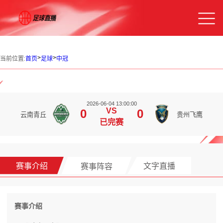
>
>
当前位置:
首页
足球
中冠
2026-06-04 13:00:00
VS
0
0
云南青丘
贵州飞鹰
已完赛
赛事介绍
赛事阵容
文字直播
赛事介绍