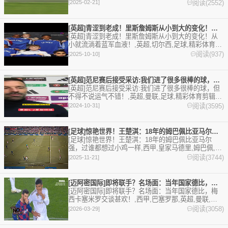
频在线播放。本站提供最全的篮球视频足球视频,集
阅读(2552)
[2025-02-21]
锦,录像。
[英超]青涩到老成！里斯詹姆斯从小到大的变化！从小就流淌着蓝
[英超]青涩到老成！里斯詹姆斯从小到大的变化！从
小就流淌着蓝军血液！,英超,切尔西,足球,精彩体育剪
辑视频在线播放。本站提供最全的篮球视频足球视频,
阅读(937)
[2025-10-10]
集锦,录像。
[英超]范尼赛后接受采访:我们进了很多很棒的球，但不得不说运
[英超]范尼赛后接受采访:我们进了很多很棒的球，但
不得不说运气不错！,英超,曼联,足球,精彩体育剪辑视
频在线播放。本站提供最全的篮球视频足球视频,集
阅读(3595)
[2024-10-31]
锦,录像。
[足球]惊艳世界！王楚淇：18年的姆巴佩比亚马尔强，过谁都想
[足球]惊艳世界！王楚淇：18年的姆巴佩比亚马尔
强，过谁都想过小鸡一样,西甲,皇家马德里,姆巴佩,法
国,世界杯,足球,精彩体育剪辑视频在线播放。本站提
阅读(3744)
[2025-11-21]
供最全的篮球视频足球视频,集锦,录像。
[迈阿密国际]即将联手？名场面：当年国家德比，梅西卡塞米罗交
[迈阿密国际]即将联手？名场面：当年国家德比，梅
西卡塞米罗交谈甚欢！,西甲,巴塞罗那,英超,曼联,梅
西,迈阿密国际,足球,精彩体育剪辑视频在线播放。本
阅读(3058)
[2026-03-29]
站提供最全的篮球视频足球视频,集锦,录像。