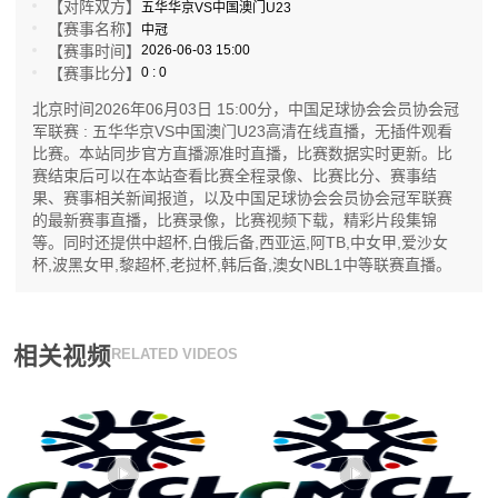
【对阵双方】
五华华京VS中国澳门U23
【赛事名称】
中冠
【赛事时间】
2026-06-03 15:00
【赛事比分】
0 : 0
北京时间2026年06月03日 15:00分，中国足球协会会员协会冠
军联赛 : 五华华京VS中国澳门U23高清在线直播，无插件观看
比赛。本站同步官方直播源准时直播，比赛数据实时更新。比
赛结束后可以在本站查看比赛全程录像、比赛比分、赛事结
果、赛事相关新闻报道，以及中国足球协会会员协会冠军联赛
的最新赛事直播，比赛录像，比赛视频下载，精彩片段集锦
等。同时还提供中超杯,白俄后备,西亚运,阿TB,中女甲,爱沙女
杯,波黑女甲,黎超杯,老挝杯,韩后备,澳女NBL1中等联赛直播。
相关视频
RELATED VIDEOS