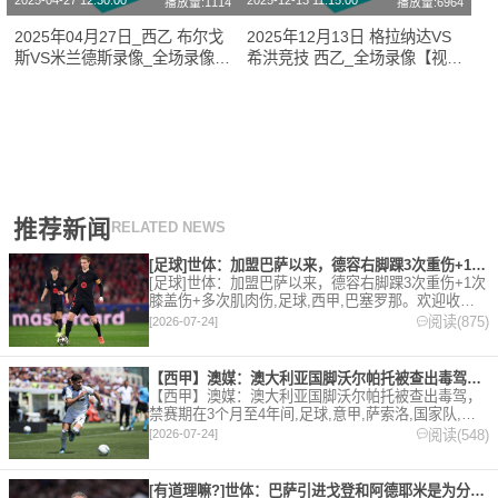
2025-04-27 12:30:00
2025-12-13 11:15:00
播放量:1114
播放量:6964
2025年04月27日_西乙 布尔戈
2025年12月13日 格拉纳达VS
斯VS米兰德斯录像_全场录像
希洪竞技 西乙_全场录像【视频
【高清回放】
集锦】
推荐新闻
RELATED NEWS
[足球]世体：加盟巴萨以来，德容右脚踝3次重伤+1次膝盖伤+
[足球]世体：加盟巴萨以来，德容右脚踝3次重伤+1次
膝盖伤+多次肌肉伤,足球,西甲,巴塞罗那。欢迎收藏
本站，24小时为你更新最新的足球，篮球体育资讯。
阅读(875)
[2026-07-24]
【西甲】澳媒：澳大利亚国脚沃尔帕托被查出毒驾，禁赛期在3个月
【西甲】澳媒：澳大利亚国脚沃尔帕托被查出毒驾，
禁赛期在3个月至4年间,足球,意甲,萨索洛,国家队,澳
大利亚,英超,西甲,德甲,法甲,五洲。欢迎收藏本站，
阅读(548)
[2026-07-24]
24小时为你更新最新的足球，篮球体育资讯。
[有道理嘛?]世体：巴萨引进戈登和阿德耶米是为分担进攻重任，