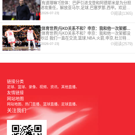
[有道理嘛?]世体：巴萨引进戈登和阿德耶米是为分担
进攻重任，解放亚马尔,足球,巴塞罗那,西甲。欢迎收
藏本站，24小时为你更新最新的足球，篮球体育资
阅读(1365)
[2026-07-23]
讯。
[体育世界]与KD关系不和？申京：我和他一次架都没吵过 我们
[体育世界]与KD关系不和？申京：我和他一次架都没
吵过 我们一直在交流,篮球,NBA,火箭,申京,杜兰特。
欢迎收藏本站，24小时为你更新最新的足球，篮球体
阅读(2579)
[2026-07-23]
育资讯。
链接分类
足球
篮球
录像
视频
资讯
其他直播
友情链接
网站地图
网站地图
热门直播
篮球直播
足球直播
关注我们