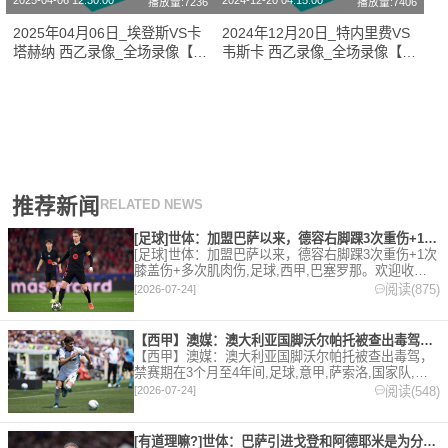
2025-04-06 12:30:00
2024-12-20 04:15:00
播放量:7236
播放量:7406
2025年04月06日_埃登斯VS卡
2024年12月20日_特内里费VS
塔赫纳 西乙录像_全场录像【高
韦斯卡 西乙录像_全场录像【视
清回放】
频集锦】
推荐新闻
RELATED NEWS
[足球]世体：加盟巴萨以来，德容右脚踝3次重伤+1次膝盖伤+
[足球]世体：加盟巴萨以来，德容右脚踝3次重伤+1次
膝盖伤+多次肌肉伤,足球,西甲,巴塞罗那。欢迎收藏
本站，24小时为你更新最新的足球，篮球体育资讯。
阅读(875)
[2026-07-24]
【西甲】澳媒：澳大利亚国脚沃尔帕托被查出毒驾，禁赛期在3个月
【西甲】澳媒：澳大利亚国脚沃尔帕托被查出毒驾，
禁赛期在3个月至4年间,足球,意甲,萨索洛,国家队,澳
大利亚,英超,西甲,德甲,法甲,五洲。欢迎收藏本站，
阅读(548)
[2026-07-24]
24小时为你更新最新的足球，篮球体育资讯。
[有道理嘛?]世体：巴萨引进戈登和阿德耶米是为分担进攻重任，