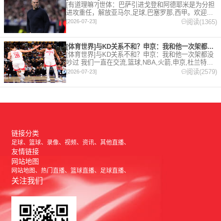
[有道理嘛?]世体：巴萨引进戈登和阿德耶米是为分担
进攻重任，解放亚马尔,足球,巴塞罗那,西甲。欢迎收
藏本站，24小时为你更新最新的足球，篮球体育资
阅读(1365)
[2026-07-23]
讯。
[体育世界]与KD关系不和？申京：我和他一次架都没吵过 我们
[体育世界]与KD关系不和？申京：我和他一次架都没
吵过 我们一直在交流,篮球,NBA,火箭,申京,杜兰特。
欢迎收藏本站，24小时为你更新最新的足球，篮球体
阅读(2579)
[2026-07-23]
育资讯。
链接分类
足球
篮球
录像
视频
资讯
其他直播
友情链接
网站地图
网站地图
热门直播
篮球直播
足球直播
关注我们