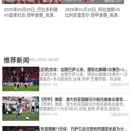
2025-03-29 09:00:00
2026-01-10 11:15:00
播放量:1626
播放量:2207
2025年03月29日_巴拉多利德
2026年01月10日_阿拉维斯VS
VS皇家社会 西甲录像_高清录
比利亚雷亚尔 西甲录像_高清录
像【全场回放】
像【全场回放】
推荐新闻
RELATED NEWS
[足球]世体：加盟巴萨以来，德容右脚踝3次重伤+1次膝盖伤+
[足球]世体：加盟巴萨以来，德容右脚踝3次重伤+1次
膝盖伤+多次肌肉伤,足球,西甲,巴塞罗那。欢迎收藏
本站，24小时为你更新最新的足球，篮球体育资讯。
阅读(875)
[2026-07-24]
【西甲】澳媒：澳大利亚国脚沃尔帕托被查出毒驾，禁赛期在3个月
【西甲】澳媒：澳大利亚国脚沃尔帕托被查出毒驾，
禁赛期在3个月至4年间,足球,意甲,萨索洛,国家队,澳
大利亚,英超,西甲,德甲,法甲,五洲。欢迎收藏本站，
阅读(548)
[2026-07-24]
24小时为你更新最新的足球，篮球体育资讯。
[有道理嘛?]世体：巴萨引进戈登和阿德耶米是为分担进攻重任，