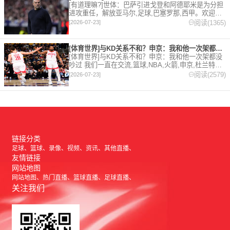
[有道理嘛?]世体：巴萨引进戈登和阿德耶米是为分担
进攻重任，解放亚马尔,足球,巴塞罗那,西甲。欢迎收
藏本站，24小时为你更新最新的足球，篮球体育资
阅读(1365)
[2026-07-23]
讯。
[体育世界]与KD关系不和？申京：我和他一次架都没吵过 我们
[体育世界]与KD关系不和？申京：我和他一次架都没
吵过 我们一直在交流,篮球,NBA,火箭,申京,杜兰特。
欢迎收藏本站，24小时为你更新最新的足球，篮球体
阅读(2579)
[2026-07-23]
育资讯。
链接分类
足球
篮球
录像
视频
资讯
其他直播
友情链接
网站地图
网站地图
热门直播
篮球直播
足球直播
关注我们