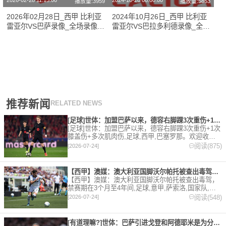
2026-02-28 11:15:00
2024-10-26 08:00:00
播放量:3959
播放量:5853
2026年02月28日_西甲 比利亚
2024年10月26日_西甲 比利亚
雷亚尔VS巴萨录像_全场录像
雷亚尔VS巴拉多利德录像_全场
【高清回放】
录像【高清回放】
推荐新闻
RELATED NEWS
[足球]世体：加盟巴萨以来，德容右脚踝3次重伤+1次膝盖伤+
[足球]世体：加盟巴萨以来，德容右脚踝3次重伤+1次
膝盖伤+多次肌肉伤,足球,西甲,巴塞罗那。欢迎收藏
本站，24小时为你更新最新的足球，篮球体育资讯。
阅读(875)
[2026-07-24]
【西甲】澳媒：澳大利亚国脚沃尔帕托被查出毒驾，禁赛期在3个月
【西甲】澳媒：澳大利亚国脚沃尔帕托被查出毒驾，
禁赛期在3个月至4年间,足球,意甲,萨索洛,国家队,澳
大利亚,英超,西甲,德甲,法甲,五洲。欢迎收藏本站，
阅读(548)
[2026-07-24]
24小时为你更新最新的足球，篮球体育资讯。
[有道理嘛?]世体：巴萨引进戈登和阿德耶米是为分担进攻重任，