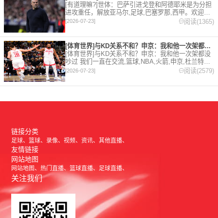
[有道理嘛?]世体：巴萨引进戈登和阿德耶米是为分担
进攻重任，解放亚马尔,足球,巴塞罗那,西甲。欢迎收
藏本站，24小时为你更新最新的足球，篮球体育资
阅读(1365)
[2026-07-23]
讯。
[体育世界]与KD关系不和？申京：我和他一次架都没吵过 我们
[体育世界]与KD关系不和？申京：我和他一次架都没
吵过 我们一直在交流,篮球,NBA,火箭,申京,杜兰特。
欢迎收藏本站，24小时为你更新最新的足球，篮球体
阅读(2579)
[2026-07-23]
育资讯。
链接分类
足球
篮球
录像
视频
资讯
其他直播
友情链接
网站地图
网站地图
热门直播
篮球直播
足球直播
关注我们