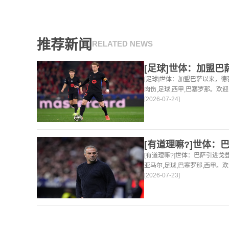
推荐新闻
RELATED NEWS
[足球]世体：加盟巴萨以来，德
肉伤,足球,西甲,巴塞罗那。欢
[2026-07-24]
球，篮球体育资讯。
[有道理嘛?]世体：巴萨引进
亚马尔,足球,巴塞罗那,西甲。
[2026-07-23]
足球，篮球体育资讯。