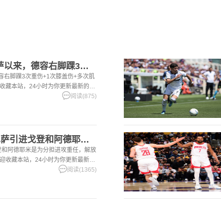
[足球]世体：加盟巴萨以来，德容右脚踝3次重伤+1次膝盖伤+
容右脚踝3次重伤+1次膝盖伤+多次肌
迎收藏本站，24小时为你更新最新的足
阅读(875)
[有道理嘛?]世体：巴萨引进戈登和阿德耶米是为分担进攻重任，
戈登和阿德耶米是为分担进攻重任，解放
欢迎收藏本站，24小时为你更新最新的
阅读(1365)