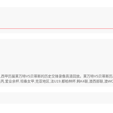
清回放,西甲历届莱万特VS贝蒂斯的历史交锋录像高清回放。莱万特VS贝蒂
爱业余杯,坦桑女甲,克亚地区,法U19,都柏林杯,韩K4联,澳西部联,澳