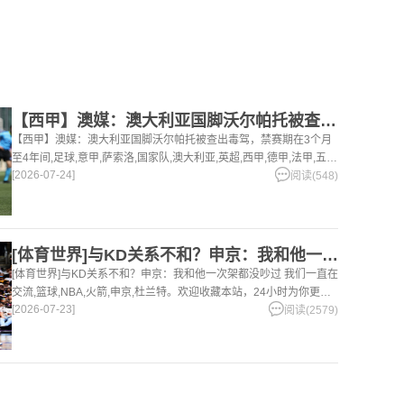
【西甲】澳媒：澳大利亚国脚沃尔帕托被查出毒驾，禁赛期在3个月
【西甲】澳媒：澳大利亚国脚沃尔帕托被查出毒驾，禁赛期在3个月
至4年间,足球,意甲,萨索洛,国家队,澳大利亚,英超,西甲,德甲,法甲,五
[2026-07-24]
洲。欢迎收藏本站，24小时为你更新最新的足球，篮球体育资讯。
阅读(548)
[体育世界]与KD关系不和？申京：我和他一次架都没吵过 我们
[体育世界]与KD关系不和？申京：我和他一次架都没吵过 我们一直在
交流,篮球,NBA,火箭,申京,杜兰特。欢迎收藏本站，24小时为你更新
[2026-07-23]
最新的足球，篮球体育资讯。
阅读(2579)