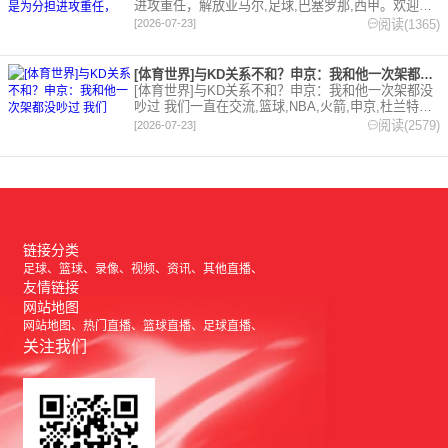
进攻重任，解放亚马尔,足球,巴塞罗那,西甲。欢迎收
藏本站，24小时为你更新最新的足球，篮球体育资
阅读(1365)
[2026-07-23]
讯。
[体育世界]与KD关系不和？申京：我和他一次架都没吵过 我们
[体育世界]与KD关系不和？申京：我和他一次架都没
吵过 我们一直在交流,篮球,NBA,火箭,申京,杜兰特。
欢迎收藏本站，24小时为你更新最新的足球，篮球体
阅读(2579)
[2026-07-23]
育资讯。
链接分类
足球
篮球
录像
视频
资讯
其他直播
友情链接
网站地图
网站地图
热门直播
篮球直播
足球直播
关注我们