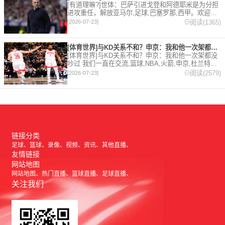
[有道理嘛?]世体：巴萨引进戈登和阿德耶米是为分担
进攻重任，解放亚马尔,足球,巴塞罗那,西甲。欢迎收
藏本站，24小时为你更新最新的足球，篮球体育资
阅读(1365)
[2026-07-23]
讯。
[体育世界]与KD关系不和？申京：我和他一次架都没吵过 我们
[体育世界]与KD关系不和？申京：我和他一次架都没
吵过 我们一直在交流,篮球,NBA,火箭,申京,杜兰特。
欢迎收藏本站，24小时为你更新最新的足球，篮球体
阅读(2579)
[2026-07-23]
育资讯。
链接分类
足球
篮球
录像
视频
资讯
其他直播
友情链接
网站地图
网站地图
热门直播
篮球直播
足球直播
关注我们