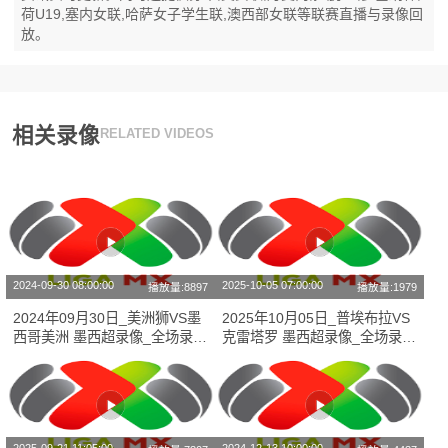
荷U19,塞内女联,哈萨女子学生联,澳西部女联等联赛直播与录像回
放。
相关录像
RELATED VIDEOS
2024-09-30 08:00:00
2025-10-05 07:00:00
播放量:8897
播放量:1979
2024年09月30日_美洲狮VS墨
2025年10月05日_普埃布拉VS
西哥美洲 墨西超录像_全场录像
克雷塔罗 墨西超录像_全场录像
【全场回放】
【视频集锦】