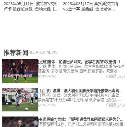
2025年05月11日_蒙特雷VS托
2025年08月17日 桑托斯拉古纳
卢卡 墨西超录像_全场录像【高
VS蓝十字 墨西超_全场录像
清回放】
【全场回放】
推荐新闻
RELATED NEWS
[足球]世体：加盟巴萨以来，德容右脚踝3次重伤+1次膝盖伤+
[足球]世体：加盟巴萨以来，德容右脚踝3次重伤+1次
膝盖伤+多次肌肉伤,足球,西甲,巴塞罗那。欢迎收藏
本站，24小时为你更新最新的足球，篮球体育资讯。
阅读(875)
[2026-07-24]
【西甲】澳媒：澳大利亚国脚沃尔帕托被查出毒驾，禁赛期在3个月
【西甲】澳媒：澳大利亚国脚沃尔帕托被查出毒驾，
禁赛期在3个月至4年间,足球,意甲,萨索洛,国家队,澳
大利亚,英超,西甲,德甲,法甲,五洲。欢迎收藏本站，
阅读(548)
[2026-07-24]
24小时为你更新最新的足球，篮球体育资讯。
[有道理嘛?]世体：巴萨引进戈登和阿德耶米是为分担进攻重任，
[有道理嘛?]世体：巴萨引进戈登和阿德耶米是为分担