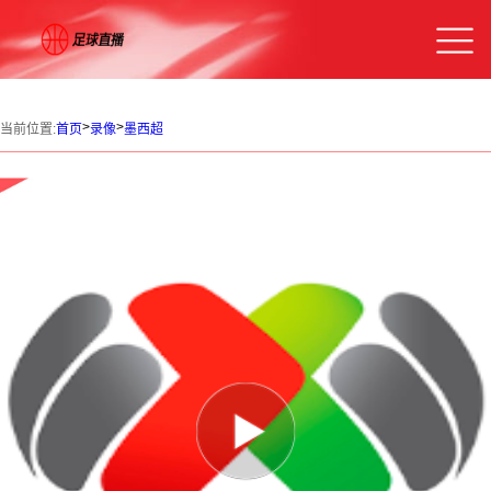
>
>
当前位置:
首页
录像
墨西超