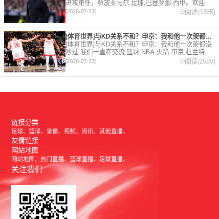
进攻重任，解放亚马尔,足球,巴塞罗那,西甲。欢迎收
藏本站，24小时为你更新最新的足球，篮球体育资
阅读(1365)
[2026-07-23]
讯。
[体育世界]与KD关系不和？申京：我和他一次架都没吵过 我们
[体育世界]与KD关系不和？申京：我和他一次架都没
吵过 我们一直在交流,篮球,NBA,火箭,申京,杜兰特。
欢迎收藏本站，24小时为你更新最新的足球，篮球体
阅读(2580)
[2026-07-23]
育资讯。
链接分类
足球
篮球
录像
视频
资讯
其他直播
友情链接
网站地图
网站地图
热门直播
篮球直播
足球直播
关注我们