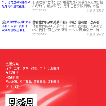
[有道理嘛?]世体：巴萨引进戈登和阿德耶米是为分担
进攻重任，解放亚马尔,足球,巴塞罗那,西甲。欢迎收
藏本站，24小时为你更新最新的足球，篮球体育资
阅读(1365)
[2026-07-23]
讯。
[体育世界]与KD关系不和？申京：我和他一次架都没吵过 我们
[体育世界]与KD关系不和？申京：我和他一次架都没
吵过 我们一直在交流,篮球,NBA,火箭,申京,杜兰特。
欢迎收藏本站，24小时为你更新最新的足球，篮球体
阅读(2579)
[2026-07-23]
育资讯。
链接分类
足球
篮球
录像
视频
资讯
其他直播
友情链接
网站地图
网站地图
热门直播
篮球直播
足球直播
关注我们