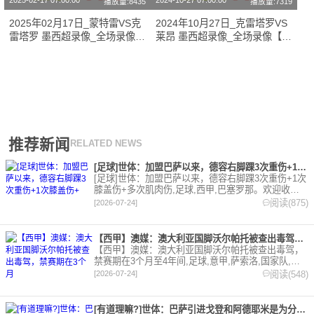
2025-02-17 07:00:00
2024-10-27 07:00:00
播放量:8435
播放量:7319
2025年02月17日_蒙特雷VS克
2024年10月27日_克雷塔罗VS
雷塔罗 墨西超录像_全场录像
莱昂 墨西超录像_全场录像【视
【高清回放】
频集锦】
推荐新闻
RELATED NEWS
[足球]世体：加盟巴萨以来，德容右脚踝3次重伤+1次膝盖伤+
[足球]世体：加盟巴萨以来，德容右脚踝3次重伤+1次
膝盖伤+多次肌肉伤,足球,西甲,巴塞罗那。欢迎收藏
本站，24小时为你更新最新的足球，篮球体育资讯。
阅读(875)
[2026-07-24]
【西甲】澳媒：澳大利亚国脚沃尔帕托被查出毒驾，禁赛期在3个月
【西甲】澳媒：澳大利亚国脚沃尔帕托被查出毒驾，
禁赛期在3个月至4年间,足球,意甲,萨索洛,国家队,澳
大利亚,英超,西甲,德甲,法甲,五洲。欢迎收藏本站，
阅读(548)
[2026-07-24]
24小时为你更新最新的足球，篮球体育资讯。
[有道理嘛?]世体：巴萨引进戈登和阿德耶米是为分担进攻重任，