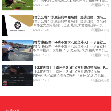
约！,德甲,拜仁慕尼黑,足球,精彩体育剪辑视频在线播
放。本站提供最全的篮球视频足球视频,集锦,录像。
阅读(2837)
[2026-07-22]
[你怎么看？]凯恩经典中圈吊射！经典回顾：国际冠军杯尤文对阵
[你怎么看？]凯恩经典中圈吊射！经典回顾：国际冠
军杯尤文对阵热刺！,英超,热刺,尤文图斯,意甲,凯恩,
德甲,拜仁慕尼黑,C罗,利雅得胜利,足球,精彩体育剪辑
阅读(4385)
[2026-07-22]
视频在线播放。本站提供最全的篮球视频足球视频,集
锦,录像。
[推荐]赖斯你小子真不拿大老师当外人！一见面就拥抱单手搭肩，
[推荐]赖斯你小子真不拿大老师当外人！一见面就拥
抱单手搭肩，太能撩了,足球,花絮,花边,精彩体育剪辑
视频在线播放。本站提供最全的篮球视频足球视频,集
阅读(1893)
[2026-07-21]
锦,录像。
【体育视频】手滑还是认同？C罗社媒点赞视频：FIFA想把冠军
【体育视频】手滑还是认同？C罗社媒点赞视频：
FIFA想把冠军送给梅西,Z原创,世界杯,足球,精彩体育
剪辑视频在线播放。本站提供最全的篮球视频足球视
阅读(4534)
[2026-07-21]
频,集锦,录像。
链接分类