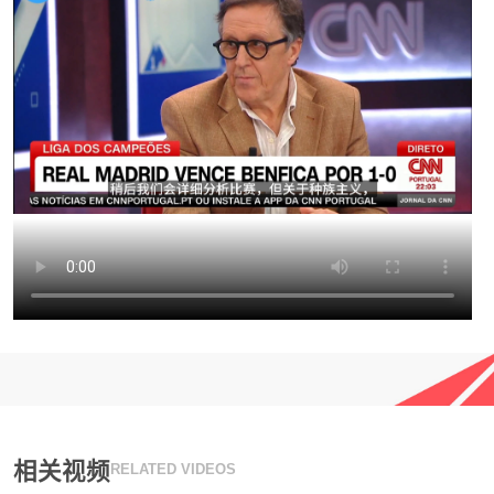
相关视频
RELATED VIDEOS