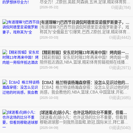
尽全力！,Z原创,英超,阿森纳,五洲,足球,精彩体育剪辑
视频在线播放。本站提供最全的篮球视频足球视频,集
阅读(784)
[2026-05-22]
锦,录像。
[有道理嘛?]巴西节目调侃阿德里亚诺俄罗斯妻子，戏称其为“全
[有道理嘛?]巴西节目调侃阿德里亚诺俄罗斯妻子，戏
称其为“全俄最丑”引爆笑,巴西,Z原创,足球,精彩体育剪
辑视频在线播放。本站提供最全的篮球视频足球视频,
阅读(4442)
[2026-03-03]
集锦,录像。
【精彩剪辑】安东尼时隔13年再来中国！烤肉姐一旁陪伴抵达酒店
【精彩剪辑】安东尼时隔13年再来中国！烤肉姐一旁
陪伴抵达酒店,NBA,篮球,精彩体育剪辑视频在线播
放。本站提供最全的篮球视频足球视频,集锦,录像。
阅读(2971)
[2025-06-04]
【CBA】格兰特谈杨瀚森穿搭：没怎么见识过他的时尚感，我会教
【CBA】格兰特谈杨瀚森穿搭：没怎么见识过他的时
尚感，我会教他的,NBA,篮球,CBA,中国篮球,开拓者,
杨瀚森,精彩体育剪辑视频在线播放。本站提供最全的
阅读(1685)
[2025-10-03]
篮球视频足球视频,集锦,录像。
[球迷看点]胡小凡：也许这场的比分不重要，但看到穆勒进球那一
[球迷看点]胡小凡：也许这场的比分不重要，但看到
穆勒进球那一刻我热泪盈眶,欧冠,国际米兰,拜仁慕尼
黑,足球,精彩体育剪辑视频在线播放。本站提供最全
阅读(5040)
[2025-04-09]
的篮球视频足球视频,集锦,录像。