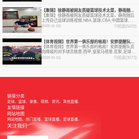
频,集锦,录像。
【集锦】徐静雨被网友质疑篮球技术太菜，静雨随后上传自己运球训
【集锦】徐静雨被网友质疑篮球技术太菜，静雨随后
上传自己运球训练视频,NBA,篮球,CBA,中国篮球,徐
静雨,精彩体育剪辑视频在线播放。本站提供最全的篮
阅读(5020)
[2025-11-16]
球视频足球视频,集锦,录像。
【体育视频】世界第一俱乐部的格局！安胖提醒队员向降级的对手球
【体育视频】世界第一俱乐部的格局！安胖提醒队员
向降级的对手球员致意,西甲,皇家马德里,花絮,足球,
精彩体育剪辑视频在线播放。本站提供最全的篮球视
阅读(3073)
[2025-01-11]
频足球视频,集锦,录像。
链接分类
足球
篮球
录像
视频
资讯
其他直播
友情链接
网站地图
网站地图
热门直播
篮球直播
足球直播
关注我们