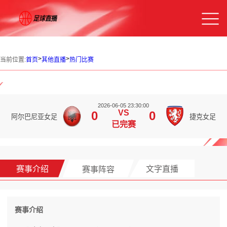
>
>
当前位置:
首页
其他直播
热门比赛
2026-06-05 23:30:00
VS
0
0
阿尔巴尼亚女足
捷克女足
已完赛
赛事介绍
赛事阵容
文字直播
赛事介绍