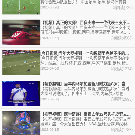
将依合散为队友出头！,中国足球,足球,精彩体育剪辑
视频在线播放。本站提供最全的篮球视频足球视频,集
阅读(729)
[2026-03-28]
锦,录像。
【视频】真正的大师！西多夫唯一一位代表三支不同俱乐部夺得欧冠
【视频】真正的大师！西多夫唯一一位代表三支不同
俱乐部夺得欧冠！,欧冠,西甲,皇家马德里,意甲,AC米
兰,五洲,足球,精彩体育剪辑视频在线播放。本站提供
阅读(4508)
[2024-11-27]
最全的篮球视频足球视频,集锦,录像。
[今日视频]当年大罗接到一个和恩德里克差不多的传球，然后..
[今日视频]当年大罗接到一个和恩德里克差不多的传
球，然后...,世界杯,巴西,西甲,皇家马德里,足球,精彩
体育剪辑视频在线播放。本站提供最全的篮球视频足
阅读(1274)
[2026-07-06]
球视频,集锦,录像。
【精彩剪辑】当年内马尔加盟新月时力挺C罗：当时大家都说他疯了
【精彩剪辑】当年内马尔加盟新月时力挺C罗：当时
大家都说他疯了，但事实上…,C罗,内马尔,Z原创,足
球,精彩体育剪辑视频在线播放。本站提供最全的篮球
阅读(2995)
[2026-02-08]
视频足球视频,集锦,录像。
【推荐视频】医学奇迹！雷霆去年12号秀托皮奇去年得睾丸癌，今
【推荐视频】医学奇迹！雷霆去年12号秀托皮奇去年
得睾丸癌，今天复出首秀！,NBA,篮球,雷霆,精彩体育
剪辑视频在线播放。本站提供最全的篮球视频足球视
阅读(1783)
[2026-02-13]
频,集锦,录像。