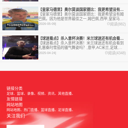
【皇家马德里】奥尔莫谈国家德比：我更希望没有姆巴佩，因为他是
【皇家马德里】奥尔莫谈国家德比：我更希望没有姆
巴佩，因为他是世界最佳之一,姆巴佩,西甲,皇家马德
里,巴塞罗那,Z原创,足球,精彩体育剪辑视频在线播
阅读(882)
[2026-05-09]
放。本站提供最全的篮球视频足球视频,集锦,录像。
【球迷看点】杀入意杯决赛！米兰球迷还有机会看到孔塞桑叼雪茄的
【球迷看点】杀入意杯决赛！米兰球迷还有机会看到
孔塞桑叼雪茄的骚气舞姿吗？,意甲,AC米兰,足球,精
彩体育剪辑视频在线播放。本站提供最全的篮球视频
阅读(4348)
[2025-04-24]
足球视频,集锦,录像。
链接分类
足球
篮球
录像
视频
资讯
其他直播
友情链接
网站地图
网站地图
热门直播
篮球直播
足球直播
关注我们