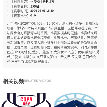
【对阵双方】
休城VS本特利绿茵
【赛事名称】
澳维超
【赛事时间】
2026-06-05 18:30
【赛事比分】
0 : 0
北京时间2026年06月05日 18:30分，澳大利亚维多利亚州超级
联赛 : 休城VS本特利绿茵高清在线直播，无插件观看比赛。本
站同步官方直播源准时直播，比赛数据实时更新。比赛结束后
可以在本站查看比赛全程录像、比赛比分、赛事结果、赛事相
关新闻报道，以及澳大利亚维多利亚州超级联赛的最新赛事直
播，比赛录像，比赛视频下载，精彩片段集锦等。同时还提供
巴拉U20,匈地联,爱沙丁,维亚杯,大洋女U17,塞尔女甲,欧冠杯,芬
超,拉脱3L,卡塔尔U19,亚篮女锦U16,希女甲,罗女篮,巴西超级
杯,巴里约锦U23等联赛直播。
相关视频
RELATED VIDEOS