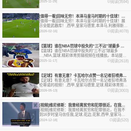
剪辑视频在线播放。本站提供最全的篮球视频足球视
阅读(3594)
[2025-11-29]
频,集锦,录像。
[值得一看]回味无穷！本泽马皇马时期的十佳球！展示全能武器库
[值得一看]回味无穷！本泽马皇马时期的十佳球！展
示全能武器库！,西甲,皇家马德里,本泽马,利雅得新
月,足球,精彩体育剪辑视频在线播放。本站提供最全
阅读(4078)
[2026-02-16]
的篮球视频足球视频,集锦,录像。
【篮球】谁在NBA罚球中投失的“三不沾”球最多 ...
【篮球】谁在NBA罚球中投失的“三不沾”球最多
...,NBA,篮球,精彩体育剪辑视频在线播放。本站提供
最全的篮球视频足球视频,集锦,录像。
阅读(2618)
[2025-11-17]
【足球】有意无意？卡瓦哈尔点赞一名记者狂喷弗洛伦蒂诺的视频！
【足球】有意无意？卡瓦哈尔点赞一名记者狂喷弗洛
伦蒂诺的视频！,西甲,皇家马德里,足球,精彩体育剪辑
视频在线播放。本站提供最全的篮球视频足球视频,集
阅读(3003)
[2026-05-13]
锦,录像。
[视频]维尼修斯：我曾经离贫穷和犯罪很近，在我不到16岁时皇
[视频]维尼修斯：我曾经离贫穷和犯罪很近，在我不
到16岁时皇马信任我,足球,花边,花絮,西甲,皇家马德
里,精彩体育剪辑视频在线播放。本站提供最全的篮球
阅读(520)
[2024-12-18]
视频足球视频,集锦,录像。