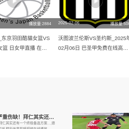
2025-02-06
播放量:2884
播放量:50
日_东京羽田酷貓女篮VS
沃图波兰伦斯VS圣约斯_2025
女篮 日女甲直播 在线
02月06日 巴圣甲免费在线高清
直播
[体育头条]门将位置严重伤缺！拜仁其实还有一个终极备选方案…
！拜仁其实还有一个终极备选方案…,德