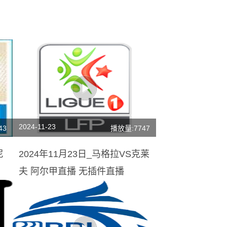
2024-11-23
43
播放量:7747
尼
2024年11月23日_马格拉VS克莱
夫 阿尔甲直播 无插件直播