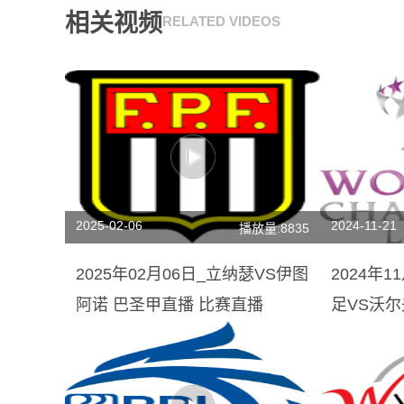
相关视频
RELATED VIDEOS
2025-02-06
2024-11-21
播放量:8835
2025年02月06日_立纳瑟VS伊图
2024年
阿诺 巴圣甲直播 比赛直播
足VS沃尔
清直播