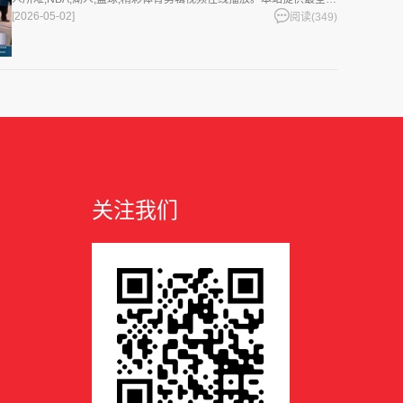
[2026-05-02]
篮球视频足球视频,集锦,录像。
阅读(349)
关注我们