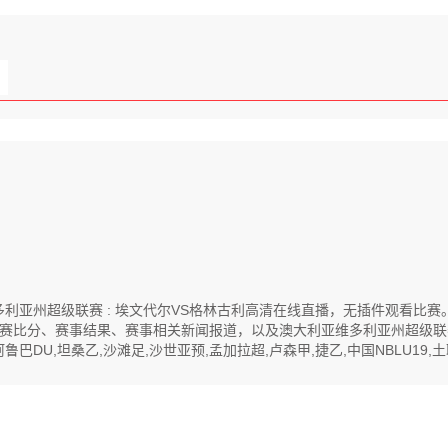
大利亚维多利亚州超级联赛 : 埃文代尔VS格林古利高清在线直播，无插件观
赛比分、赛事结果、赛事相关新闻报道，以及澳大利亚维多利亚州超级联
巴DU,坦桑乙,沙滩足,沙世亚预,孟加拉超,卢森甲,捷乙,中国NBLU19,土