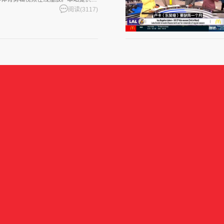
像。
阅读(3117)