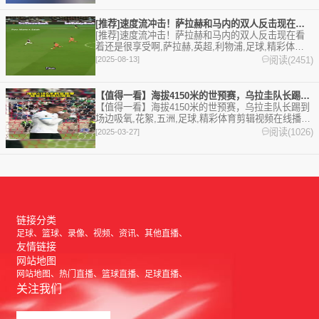
[推荐]速度流冲击！萨拉赫和马内的双人反击现在看着还是很享受
[推荐]速度流冲击！萨拉赫和马内的双人反击现在看
着还是很享受啊,萨拉赫,英超,利物浦,足球,精彩体育
剪辑视频在线播放。本站提供最全的篮球视频足球视
阅读(2451)
[2025-08-13]
频,集锦,录像。
【值得一看】海拔4150米的世预赛，乌拉圭队长踢到场边吸氧
【值得一看】海拔4150米的世预赛，乌拉圭队长踢到
场边吸氧,花絮,五洲,足球,精彩体育剪辑视频在线播
放。本站提供最全的篮球视频足球视频,集锦,录像。
阅读(1026)
[2025-03-27]
链接分类
足球
篮球
录像
视频
资讯
其他直播
友情链接
网站地图
网站地图
热门直播
篮球直播
足球直播
关注我们