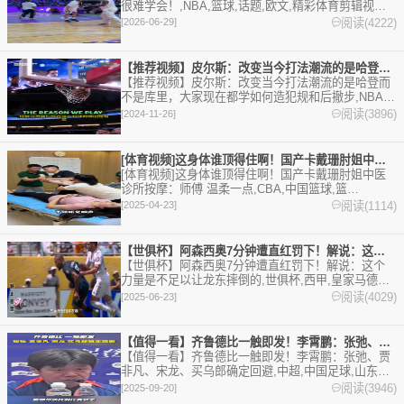
很难学会！,NBA,篮球,话题,欧文,精彩体育剪辑视频
在线播放。本站提供最全的篮球视频足球视频,集锦,
阅读(4222)
[2026-06-29]
录像。
【推荐视频】皮尔斯：改变当今打法潮流的是哈登而不是库里，大家
【推荐视频】皮尔斯：改变当今打法潮流的是哈登而
不是库里，大家现在都学如何造犯规和后撤步,NBA,
篮球,快船,哈登,Z原创,精彩体育剪辑视频在线播放。
阅读(3896)
[2024-11-26]
本站提供最全的篮球视频足球视频,集锦,录像。
[体育视频]这身体谁顶得住啊！国产卡戴珊肘姐中医诊所按摩：师
[体育视频]这身体谁顶得住啊！国产卡戴珊肘姐中医
诊所按摩：师傅 温柔一点,CBA,中国篮球,篮
球,WCBA,美女,精彩体育剪辑视频在线播放。本站提
阅读(1114)
[2025-04-23]
供最全的篮球视频足球视频,集锦,录像。
【世俱杯】阿森西奥7分钟遭直红罚下！解说：这个力量是不足以让
【世俱杯】阿森西奥7分钟遭直红罚下！解说：这个
力量是不足以让龙东摔倒的,世俱杯,西甲,皇家马德里,
五洲,足球,Z原创,精彩体育剪辑视频在线播放。本站
阅读(4029)
[2025-06-23]
提供最全的篮球视频足球视频,集锦,录像。
【值得一看】齐鲁德比一触即发！李霄鹏：张弛、贾非凡、宋龙、买
【值得一看】齐鲁德比一触即发！李霄鹏：张弛、贾
非凡、宋龙、买乌郎确定回避,中超,中国足球,山东泰
山,青岛海牛,足球,精彩体育剪辑视频在线播放。本站
阅读(3946)
[2025-09-20]
提供最全的篮球视频足球视频,集锦,录像。