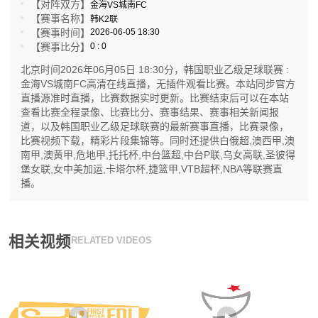
【对阵双方】
金海VS城南FC
【赛事名称】
韩K2联
【赛事时间】
2026-06-05 18:30
【赛事比分】
0 : 0
北京时间2026年06月05日 18:30分，韩国职业乙级足球联赛 :
金海VS城南FC高清在线直播，无插件观看比赛。本站同步官方
直播源准时直播，比赛数据实时更新。比赛结束后可以在本站
查看比赛全程录像、比赛比分、赛事结果、赛事相关新闻报
道，以及韩国职业乙级足球联赛的最新赛事直播，比赛录像，
比赛视频下载，精彩片段集锦等。同时还提供白俄超,澳西甲,澳
南甲,澳黄甲,危地甲,托托杯,中台篮超,中台P联,乌女高联,圣彼得
堡女联,女中美加运,卡塔尔杯,捷篮甲,VTB超杯,NBA等联赛直
播。
相关视频
RELATED VIDEOS