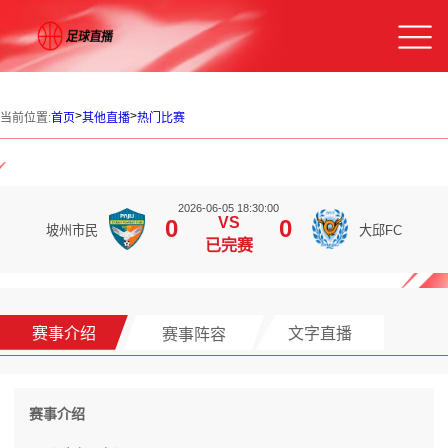
>
>
当前位置:
首页
其他直播
热门比赛
2026-06-05 18:30:00
VS
0
0
坡州市民
大邱FC
已完赛
赛事介绍
赛事阵容
文字直播
赛事介绍