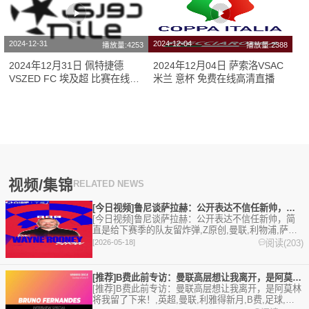
2024-12-31
2024-12-04
播放量:4253
播放量:2388
2024年12月31日 佩特捷德
2024年12月04日 萨索洛VSAC
VSZED FC 埃及超 比赛在线观
米兰 意杯 免费在线高清直播
看
视频/集锦
RELATED NEWS
[今日视频]鲁尼谈萨拉赫：公开表达不信任新帅，简直是给下赛季
[今日视频]鲁尼谈萨拉赫：公开表达不信任新帅，简
直是给下赛季的队友留炸弹,Z原创,曼联,利物浦,萨拉
赫,足球,精彩体育剪辑视频在线播放。本站提供最全
阅读(203)
[2026-05-18]
的篮球视频足球视频,集锦,录像。
[推荐]B费此前专访：曼联高层想让我离开，是阿莫林将我留了下
[推荐]B费此前专访：曼联高层想让我离开，是阿莫林
将我留了下来！,英超,曼联,利雅得新月,B费,足球,精