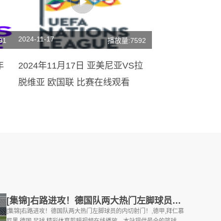
2024-11-17
91
播放量:7592
年
2024年11月17日 亚美尼亚VS拉
脱维亚 欧国联 比赛在线观看
[集锦]右路进攻！德国队两大热门左脚球员的内切射门！
[集锦]右路进攻！德国队两大热门左脚球员的内切射门！,德甲,拜仁慕