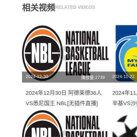
相关视频
RELATED VIDEOS
2024-12-30
2024-11-22
播放量:2739
2024年12月30日 阿德莱德36人
2024年1
VS悉尼国王 NBL[无插件直播]
辛基VS沙