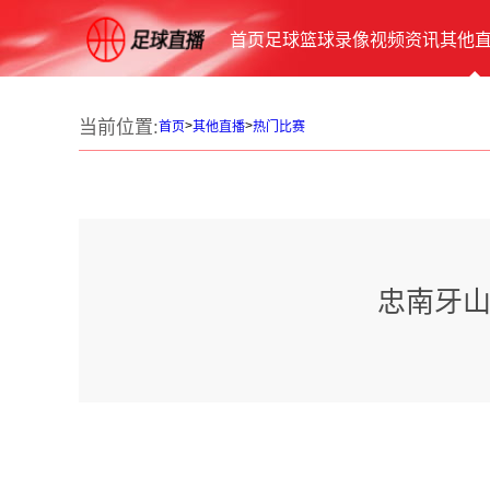
首页
足球
篮球
录像
视频
资讯
其他
当前位置:
>
>
首页
其他直播
热门比赛
忠南牙