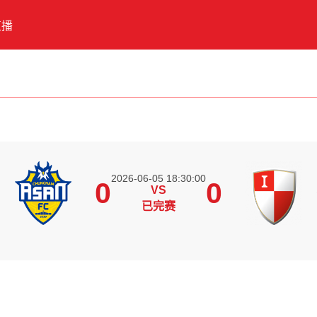
直播
2026-06-05 18:30:00
0
0
VS
山
已完赛