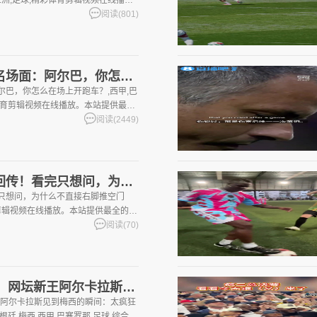
五洲,足球,精彩体育剪辑视频在线播
球视频,集锦,录像。
阅读(801)
[集锦]招牌倒三角！名场面：阿尔巴，你怎么在场上开跑车？
尔巴，你怎么在场上开跑车？,西甲,巴
彩体育剪辑视频在线播放。本站提供最全
。
阅读(2449)
[足球]安东尼的冷静回传！看完只想问，为什么不直接右脚推空门
完只想问，为什么不直接右脚推空门
育剪辑视频在线播放。本站提供最全的篮
阅读(70)
【综合】圆梦时刻❤！网坛新王阿尔卡拉斯见到梅西的瞬间：太疯狂
王阿尔卡拉斯见到梅西的瞬间：太疯狂
廷,梅西,西甲,巴塞罗那,足球,综合,