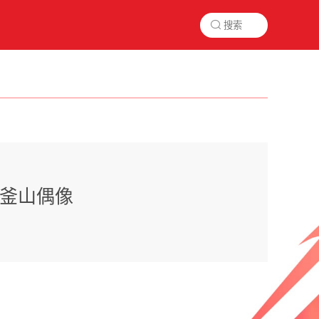

釜山偶像