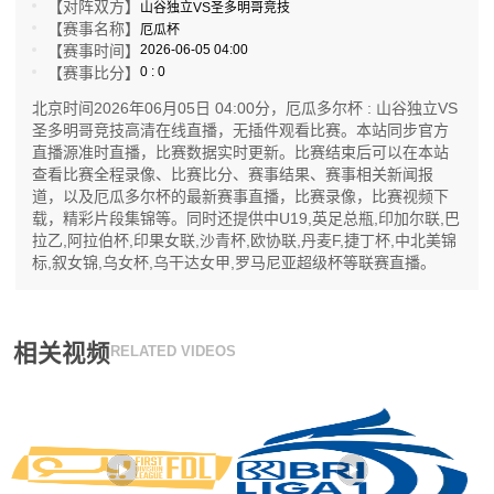
【对阵双方】
山谷独立VS圣多明哥竞技
【赛事名称】
厄瓜杯
【赛事时间】
2026-06-05 04:00
【赛事比分】
0 : 0
北京时间2026年06月05日 04:00分，厄瓜多尔杯 : 山谷独立VS
圣多明哥竞技高清在线直播，无插件观看比赛。本站同步官方
直播源准时直播，比赛数据实时更新。比赛结束后可以在本站
查看比赛全程录像、比赛比分、赛事结果、赛事相关新闻报
道，以及厄瓜多尔杯的最新赛事直播，比赛录像，比赛视频下
载，精彩片段集锦等。同时还提供中U19,英足总瓶,印加尔联,巴
拉乙,阿拉伯杯,印果女联,沙青杯,欧协联,丹麦F,捷丁杯,中北美锦
标,叙女锦,乌女杯,乌干达女甲,罗马尼亚超级杯等联赛直播。
相关视频
RELATED VIDEOS