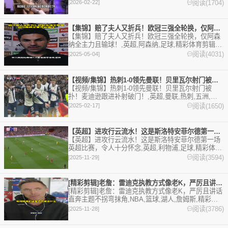
篮球,精彩体育剪辑视频在线播放。本站提供最全的篮
阅读(1704)
[2026-02-22]
球视频足球视频,集锦,录像。
【集锦】赔了夫人又折兵！欧冠三强全轮换，仅阿森纳全主力且输球
【集锦】赔了夫人又折兵！欧冠三强全轮换，仅阿森
纳全主力且输球！,英超,阿森纳,足球,精彩体育剪辑视
频在线播放。本站提供最全的篮球视频足球视频,集
阅读(4031)
[2025-05-04]
锦,录像。
【视频/集锦】热刺1-0领先曼联！贝里瓦尔射门被扑！麦迪逊跟
【视频/集锦】热刺1-0领先曼联！贝里瓦尔射门被
扑！麦迪逊跟进补射破门！,英超,曼联,热刺,五洲,足
球,精彩体育剪辑视频在线播放。本站提供最全的篮球
阅读(1650)
[2025-02-17]
视频足球视频,集锦,录像。
【英超】进攻行云流水！这是斯洛特安菲尔德第一场英超比赛，令人
【英超】进攻行云流水！这是斯洛特安菲尔德第一场
英超比赛，令人十分怀念,英超,利物浦,足球,精彩体育
剪辑视频在线播放。本站提供最全的篮球视频足球视
阅读(3594)
[2025-11-29]
频,集锦,录像。
[精彩剪辑]老詹：雷迪克执教方式像老K，严厉且讲话直奔主题不
[精彩剪辑]老詹：雷迪克执教方式像老K，严厉且讲话
直奔主题不拐弯抹角,NBA,篮球,湖人,詹姆斯,精彩体
育剪辑视频在线播放。本站提供最全的篮球视频足球
阅读(3786)
[2025-11-28]
视频,集锦,录像。