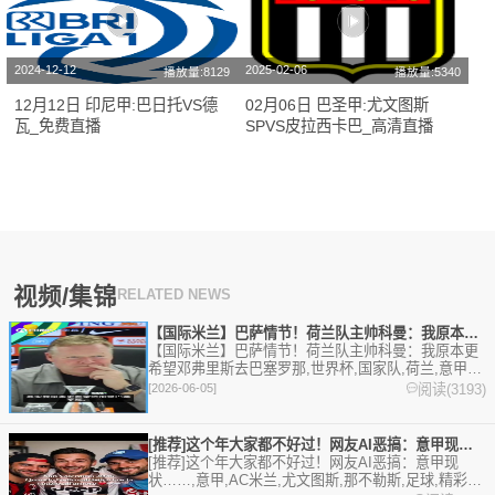
2024-12-12
2025-02-06
播放量:8129
播放量:5340
12月12日 印尼甲:巴日托VS德
02月06日 巴圣甲:尤文图斯
瓦_免费直播
SPVS皮拉西卡巴_高清直播
视频/集锦
RELATED NEWS
【国际米兰】巴萨情节！荷兰队主帅科曼：我原本更希望邓弗里斯去
【国际米兰】巴萨情节！荷兰队主帅科曼：我原本更
希望邓弗里斯去巴塞罗那,世界杯,国家队,荷兰,意甲,
国际米兰,西甲,皇家马德里,巴塞罗那,足球,Z原创,精彩
阅读(3193)
[2026-06-05]
体育剪辑视频在线播放。本站提供最全的篮球视频足
球视频,集锦,录像。
[推荐]这个年大家都不好过！网友AI恶搞：意甲现状……
[推荐]这个年大家都不好过！网友AI恶搞：意甲现
状……,意甲,AC米兰,尤文图斯,那不勒斯,足球,精彩体