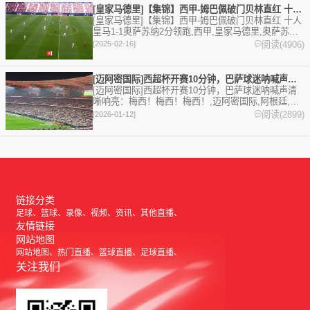
[皇家马德里]【集锦】西甲-姆巴佩破门贝林直红 十人皇马1-
[皇家马德里]【集锦】西甲-姆巴佩破门贝林直红 十人
皇马1-1奥萨苏纳2分领跑,西甲,皇家马德里,奥萨苏纳,
五洲,足球,精彩体育剪辑视频在线播放。本站提供最
阅读(4906)
[2025-02-16]
全的篮球视频足球视频,集锦,录像。
[迈阿密国际]西超杯开赛10分钟，巴萨球迷呐喊声清晰响亮：梅
[迈阿密国际]西超杯开赛10分钟，巴萨球迷呐喊声清
晰响亮：梅西！梅西！梅西！,迈阿密国际,阿根廷,梅
西,西甲,巴塞罗那,足球,精彩体育剪辑视频在线播放。
阅读(2899)
[2026-01-12]
本站提供最全的篮球视频足球视频,集锦,录像。
链接分类
足球
篮球
录像
视频
资讯
其他直播
友情链接
网站地图
网站地图
热门直播
篮球直播
足球直播
关注我们