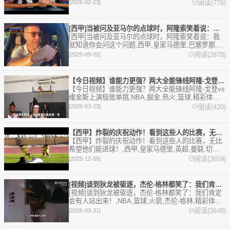
育剪辑视频在线播放。本站提供最全的篮球视频足球
阅读(776)
[2026-02-23]
视频,集锦,录像。
[西甲]当被问及亚马尔的点球时，阿隆索笑着说：我就知道你会问
[西甲]当被问及亚马尔的点球时，阿隆索笑着说：我
就知道你会问这个问题,西甲,皇家马德里,巴塞罗那,足
球,精彩体育剪辑视频在线播放。本站提供最全的篮球
阅读(2878)
[2025-09-02]
视频足球视频,集锦,录像。
【今日视频】谁能力更强？两大全能锋线阿隆-戈登vs维金斯上演
【今日视频】谁能力更强？两大全能锋线阿隆-戈登vs
维金斯上演极致单挑,NBA,掘金,热火,篮球,精彩体育
剪辑视频在线播放。本站提供最全的篮球视频足球视
阅读(420)
[2026-03-23]
频,集锦,录像。
【西甲】炸裂的庆祝动作！看到这些人的比赛，无比希望他们能进球
【西甲】炸裂的庆祝动作！看到这些人的比赛，无比
希望他们能进球！,西甲,皇家马德里,英超,曼联,切尔
西,足球,精彩体育剪辑视频在线播放。本站提供最全
阅读(3659)
[2025-12-08]
的篮球视频足球视频,集锦,录像。
[视频]谈到狄龙被驱逐，杰伦-格林都笑了：我们肯定会有人站出
[视频]谈到狄龙被驱逐，杰伦-格林都笑了：我们肯定
会有人站出来！,NBA,篮球,火箭,杰伦-格林,精彩体育
剪辑视频在线播放。本站提供最全的篮球视频足球视
阅读(3648)
[2025-03-31]
频,集锦,录像。